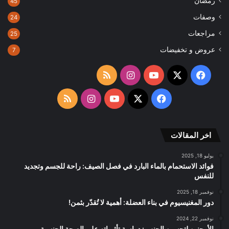
رمضان
45
وصفات
24
مراجعات
25
عروض و تخفيضات
7
‫X
فيسبوك
‫YouTube
انستقرام
ملخص
الموقع
‫X
فيسبوك
‫YouTube
انستقرام
ملخص
RSS
الموقع
اخر المقالات
RSS
يوليو 18, 2025
فوائد الاستحمام بالماء البارد في فصل الصيف: راحة للجسم وتجديد
للنفس
نوفمبر 18, 2025
دور المغنيسيوم في بناء العضلة: أهمية لا تُقدّر بثمن!
نوفمبر 22, 2024
الأرجنين لتحسين الجنس: دراسة تأثيراته على الصحة الجنسية