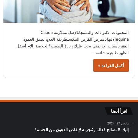
المحتويات الالتواءات والتشنجاتالإصاباتمتلازمة Cauda
equinaالالتهاباتمرض القرص التنكسيطريقة العلاج تضيق العمود
الفقريأسباب أخرىمتى يجب عليك زيارة الطبيب؟الخلاصة: آلام أسفل
الظهر ظاهرة شائعة…
أكمل القراءة »
اقرأ أيضا
مارس 27, 2024
إليك 8 نصائح فعالة ومُجربة لإنقاص الدهون من الجسم!