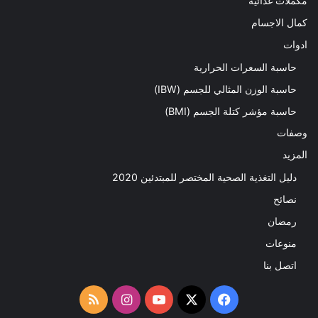
مكملات غذائية
كمال الاجسام
ادوات
حاسبة السعرات الحرارية
حاسبة الوزن المثالي للجسم (IBW)
حاسبة مؤشر كتلة الجسم (BMI)
وصفات
المزيد
دليل التغذية الصحية المختصر للمبتدئين 2020​
نصائح
رمضان
منوعات
اتصل بنا
‫X
فيسبوك
‫YouTube
انستقرام
ملخص