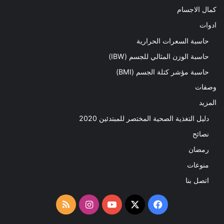
كمال الاجسام
ادوات
حاسبة السعرات الحرارية
حاسبة الوزن المثالي للجسم (IBW)
حاسبة مؤشر كتلة الجسم (BMI)
وصفات
المزيد
دليل التغذية الصحية المختصر للمبتدئين 2020​
نصائح
رمضان
منوعات
اتصل بنا
‫X
فيسبوك
‫YouTube
انستقرام
ملخص