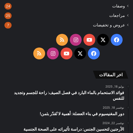
وصفات
24
مراجعات
25
عروض و تخفيضات
7
‫X
فيسبوك
‫YouTube
انستقرام
ملخص
الموقع
‫X
فيسبوك
‫YouTube
انستقرام
ملخص
RSS
الموقع
اخر المقالات
RSS
يوليو 18, 2025
فوائد الاستحمام بالماء البارد في فصل الصيف: راحة للجسم وتجديد
للنفس
نوفمبر 18, 2025
دور المغنيسيوم في بناء العضلة: أهمية لا تُقدّر بثمن!
نوفمبر 22, 2024
الأرجنين لتحسين الجنس: دراسة تأثيراته على الصحة الجنسية