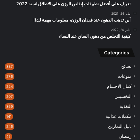
تعرف على أفضل تطبيقات إنقاص الوزن على الاطلاق لسنة 2022
يناير 24, 2021
أين تذهب الدهون عند فقدان الوزن، معلومات مهمة لك!!
يناير 20, 2022
كيفية التخلص من دهون الساق عند النساء
Categories
نصائح
337
منوعات
276
كمال الاجسام
224
التخسيس
207
التغذية
369
مكملات غذائية
141
دليل التمارين
246
رمضان
45