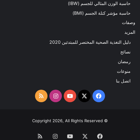
حاسبة الوزن المثالي للجسم (IBW)
حاسبة مؤشر كتلة الجسم (BMI)
وصفات
المزيد
دليل التغذية الصحية المختصر للمبتدئين 2020​
نصائح
رمضان
منوعات
اتصل بنا
‫X
فيسبوك
‫YouTube
انستقرام
ملخص
الموقع
RSS
© Copyright 2026, All Rights Reserved
فيسبوك
‫X
‫YouTube
انستقرام
ملخص