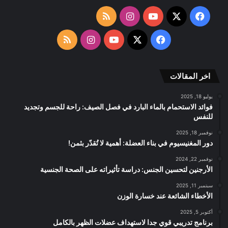
‫X
فيسبوك
‫YouTube
انستقرام
ملخص
الموقع
‫X
فيسبوك
‫YouTube
انستقرام
ملخص
RSS
الموقع
اخر المقالات
RSS
يوليو 18, 2025
فوائد الاستحمام بالماء البارد في فصل الصيف: راحة للجسم وتجديد
للنفس
نوفمبر 18, 2025
دور المغنيسيوم في بناء العضلة: أهمية لا تُقدّر بثمن!
نوفمبر 22, 2024
الأرجنين لتحسين الجنس: دراسة تأثيراته على الصحة الجنسية
سبتمبر 11, 2025
الأخطاء الشائعة عند خسارة الوزن
أكتوبر 5, 2025
برنامج تدريبي قوي جدا لاستهداف عضلات الظهر بالكامل