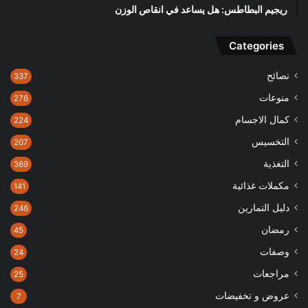
ريجيم البطاطس: هل يساعد في انقاص الوزن
Categories
نصائح
337
منوعات
276
كمال الاجسام
224
التخسيس
207
التغذية
369
مكملات غذائية
141
دليل التمارين
246
رمضان
45
وصفات
24
مراجعات
25
عروض و تخفيضات
7