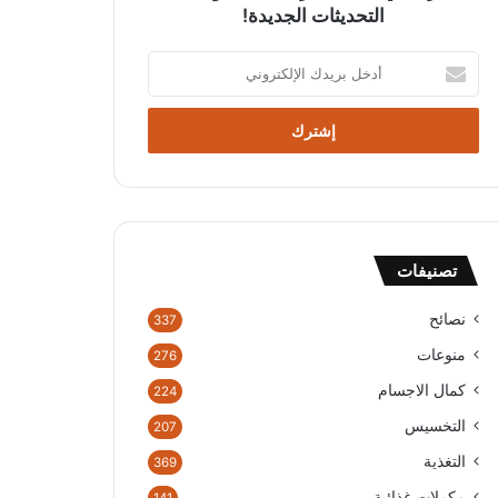
التحديثات الجديدة!
أ
د
خ
ل
ب
ر
ي
د
ك
تصنيفات
ا
ل
إ
نصائح
337
ل
منوعات
276
ك
ت
كمال الاجسام
224
ر
التخسيس
207
و
ن
التغذية
369
ي
مكملات غذائية