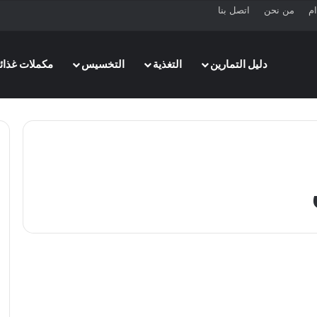
ام
من نحن
اتصل بنا
دليل التمارين
التغذية
التخسيس
مكملات غذائي
دليل التمارين
أهم 6 تمارين الإحماء قبل