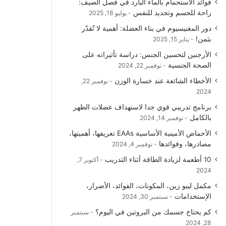
فوائد الاستحمام بالماء البارد في فصل الصيف:
و
T
ق
ا
راحة للجسم وتجديد للنفس
يوليو 18, 2025
دور المغنيسيوم في بناء العضلة: أهمية لا تُقدّر
ك
u
ر
ل
بثمن!
يناير 15, 2025
b
ا
م
الأرجنين لتحسين الجنس: دراسة تأثيراته على
الصحة الجنسية
نوفمبر 22, 2024
e
م
و
الأخطاء الشائعة عند خسارة الوزن
نوفمبر 22,
ق
2024
برنامج تدريبي قوي جدا لاستهداف عضلات الظهر
ع
بالكامل
نوفمبر 14, 2024
R
الأحماض الأمينية الأساسية EAAs تعريفها، أهميتها،
مصادرها، وفوائدها
نوفمبر 4, 2024
S
10 أطعمة لزيادة الطاقة أثناء التدريب
أكتوبر 7,
2024
S
مكمل ليبو زين، المكونات، الفوائد، الأضرار،
الإستخدامات
سبتمبر 30, 2024
كم يحتاج جسمك من البروتين في اليوم؟
سبتمبر
28, 2024