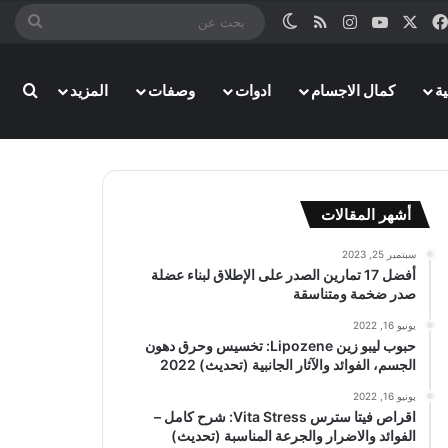
‫X
فيسبوك
‫YouTube
انستقرام
ملخص الموقع RSS
الوضع المظلم
بحث
عن
ة
كمال الاجسام
ادوات
وصفات
المزيد
بحث
أشهر المقالات
سبتمبر 25, 2023
أفضل 17 تمارين الصدر على الإطلاق لبناء عضلة
صدر ضخمة ومتناسقة
يونيو 16, 2022
حبوب ليبو زين Lipozene: تخسيس وحرق دهون
الجسم، الفوائد والآثار الجانبية (تحديث) 2022
يونيو 16, 2022
اقراص فيتا سترس Vita Stress: شرح كامل –
الفوائد والاضرار والجرعة المناسبة (تحديث)