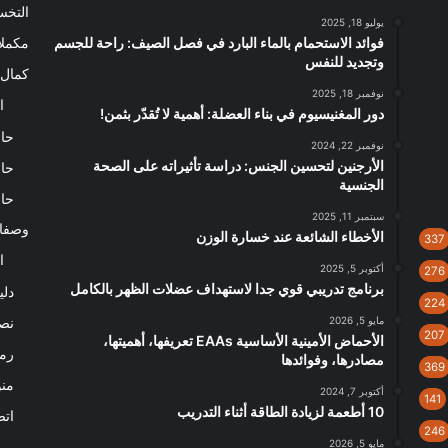
التخ
يوليو 18, 2025
فوائد الاستحمام بالماء البارد في فصل الصيف: راحة للجسم
مكملا
وتجديد للنفس
كمال 
نوفمبر 18, 2025
ا
دور المغنيسيوم في بناء العضلة: أهمية لا تُقدّر بثمن!
حاس
نوفمبر 22, 2024
الأرجنين لتحسين الجنس: دراسة تأثيراته على الصحة
حاس
الجنسية
حاس
سبتمبر 11, 2025
وصفا
الأخطاء الشائعة عند خسارة الوزن
337
ا
أكتوبر 5, 2025
276
برنامج تدريبي قوي جدا لاستهداف عضلات الظهر بالكامل
دلي
224
مايو 5, 2026
نصا
207
الأحماض الأمينية الأساسية EAAs تعريفها، أهميتها،
رم
مصادرها، وفوائدها
369
من
أكتوبر 7, 2024
141
10 أطعمة لزيادة الطاقة أثناء التدريب
اتص
246
مايو 5, 2026