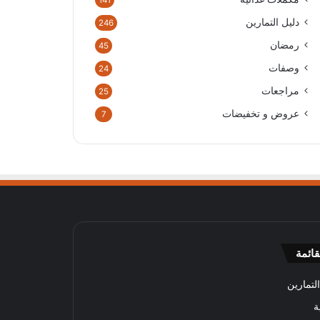
141
دليل التمارين
246
رمضان
45
وصفات
24
مراجعات
25
عروض و تخفيضات
7
قائمة
لتمارين
ة