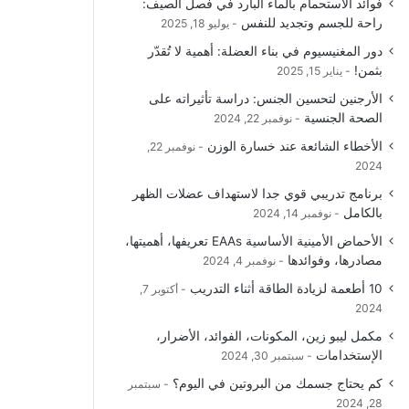
فوائد الاستحمام بالماء البارد في فصل الصيف:
و
T
ق
ا
راحة للجسم وتجديد للنفس
يوليو 18, 2025
دور المغنيسيوم في بناء العضلة: أهمية لا تُقدّر
ك
u
ر
ل
بثمن!
يناير 15, 2025
b
ا
م
الأرجنين لتحسين الجنس: دراسة تأثيراته على
الصحة الجنسية
نوفمبر 22, 2024
e
م
و
الأخطاء الشائعة عند خسارة الوزن
نوفمبر 22,
ق
2024
برنامج تدريبي قوي جدا لاستهداف عضلات الظهر
ع
بالكامل
نوفمبر 14, 2024
R
الأحماض الأمينية الأساسية EAAs تعريفها، أهميتها،
مصادرها، وفوائدها
نوفمبر 4, 2024
S
10 أطعمة لزيادة الطاقة أثناء التدريب
أكتوبر 7,
2024
S
مكمل ليبو زين، المكونات، الفوائد، الأضرار،
الإستخدامات
سبتمبر 30, 2024
كم يحتاج جسمك من البروتين في اليوم؟
سبتمبر
28, 2024