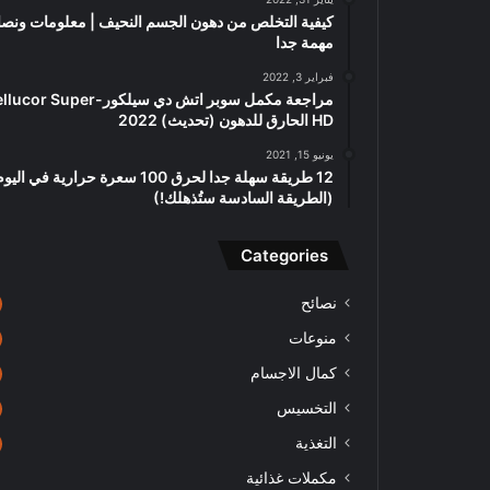
كيفية التخلص من دهون الجسم النحيف | معلومات ونصا
مهمة جدا
فبراير 3, 2022
مراجعة مكمل سوبر اتش دي سيلكور-or Super
HD الحارق للدهون (تحديث) 2022
يونيو 15, 2021
12 طريقة سهلة جدا لحرق 100 سعرة حرارية في اليو
(الطريقة السادسة ستُذهلك!)
Categories
نصائح
منوعات
كمال الاجسام
التخسيس
التغذية
مكملات غذائية