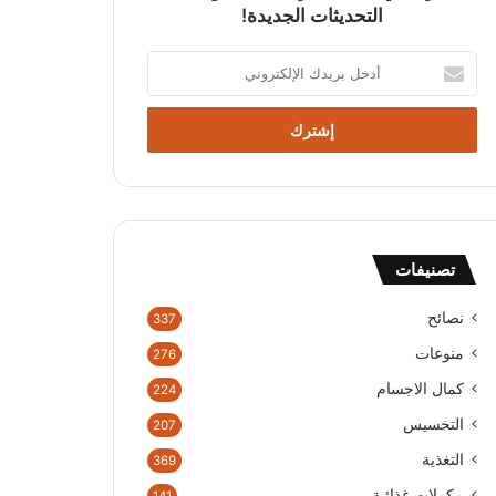
التحديثات الجديدة!
أ
د
خ
ل
ب
ر
ي
د
ك
تصنيفات
ا
ل
إ
نصائح
337
ل
منوعات
276
ك
ت
كمال الاجسام
224
ر
التخسيس
207
و
ن
التغذية
369
ي
مكملات غذائية