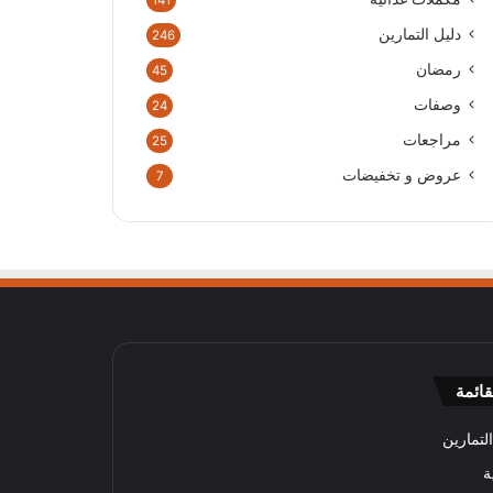
141
دليل التمارين
246
رمضان
45
وصفات
24
مراجعات
25
عروض و تخفيضات
7
قائمة
لتمارين
ة