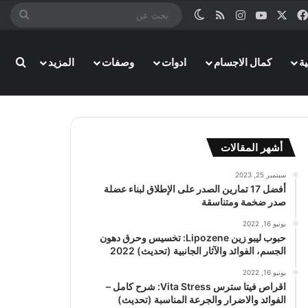
‫X
فيسبوك
‫YouTube
انستقرام
ملخص الموقع RSS
الوضع المظلم
بحث
عن
ة
كمال الاجسام
ادوات
وصفات
المزيد
بحث
أشهر المقالات
سبتمبر 25, 2023
أفضل 17 تمارين الصدر على الإطلاق لبناء عضلة
صدر ضخمة ومتناسقة
يونيو 16, 2022
حبوب ليبو زين Lipozene: تخسيس وحرق دهون
الجسم، الفوائد والآثار الجانبية (تحديث) 2022
يونيو 16, 2022
اقراص فيتا سترس Vita Stress: شرح كامل –
الفوائد والاضرار والجرعة المناسبة (تحديث)