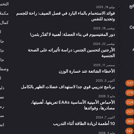
التخ
ئح
يوليو 18, 2025
فوائد الاستحمام بالماء البارد في فصل الصيف: راحة للجسم
مكملا
وتجديد للنفس
كمال 
Celluc
نوفمبر 18, 2025
ا
دور المغنيسيوم في بناء العضلة: أهمية لا تُقدّر بثمن!
حاس
نوفمبر 22, 2024
م
الأرجنين لتحسين الجنس: دراسة تأثيراته على الصحة
حاس
الجنسية
حاس
سبتمبر 11, 2025
وصفا
الأخطاء الشائعة عند خسارة الوزن
ا
أكتوبر 5, 2025
337
برنامج تدريبي قوي جدا لاستهداف عضلات الظهر بالكامل
دلي
276
مايو 5, 2026
نصا
الأحماض الأمينية الأساسية EAAs تعريفها، أهميتها،
224
رم
مصادرها، وفوائدها
207
من
أكتوبر 7, 2024
369
10 أطعمة لزيادة الطاقة أثناء التدريب
اتص
141
مايو 5, 2026