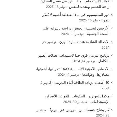
فوائد الاستحمام بالماء البارد في فصل الصيف:
و
T
ق
ا
راحة للجسم وتجديد للنفس
يوليو 18, 2025
دور المغنيسيوم في بناء العضلة: أهمية لا تُقدّر
ك
u
ر
ل
بثمن!
يناير 15, 2025
b
ا
م
الأرجنين لتحسين الجنس: دراسة تأثيراته على
الصحة الجنسية
نوفمبر 22, 2024
e
م
و
الأخطاء الشائعة عند خسارة الوزن
نوفمبر 22,
ق
2024
برنامج تدريبي قوي جدا لاستهداف عضلات الظهر
ع
بالكامل
نوفمبر 14, 2024
R
الأحماض الأمينية الأساسية EAAs تعريفها، أهميتها،
مصادرها، وفوائدها
نوفمبر 4, 2024
S
10 أطعمة لزيادة الطاقة أثناء التدريب
أكتوبر 7,
2024
S
مكمل ليبو زين، المكونات، الفوائد، الأضرار،
الإستخدامات
سبتمبر 30, 2024
كم يحتاج جسمك من البروتين في اليوم؟
سبتمبر
28, 2024