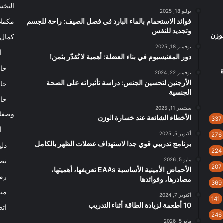
التخ
يوليو 18, 2025
فوائد الاستحمام بالماء البارد في فصل الصيف: راحة للجسم
مكملا
وتجديد للنفس
الوزن
كمال 
نوفمبر 18, 2025
ا
دور المغنيسيوم في بناء العضلة: أهمية لا تُقدّر بثمن!
حاس
نوفمبر 22, 2024
الأرجنين لتحسين الجنس: دراسة تأثيراته على الصحة
حاس
الجنسية
حاس
سبتمبر 11, 2025
وصفا
الأخطاء الشائعة عند خسارة الوزن
337
ا
أكتوبر 5, 2025
276
برنامج تدريبي قوي جدا لاستهداف عضلات الظهر بالكامل
دلي
224
مايو 5, 2026
نصا
207
الأحماض الأمينية الأساسية EAAs تعريفها، أهميتها،
رم
مصادرها، وفوائدها
369
من
أكتوبر 7, 2024
141
10 أطعمة لزيادة الطاقة أثناء التدريب
اتص
246
مايو 5, 2026