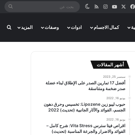
‫X
فيسبوك
‫YouTube
انستقرام
ملخص الموقع RSS
الوضع المظلم
بحث
عن
ة
كمال الاجسام
ادوات
وصفات
المزيد
بحث
أشهر المقالات
سبتمبر 25, 2023
أفضل 17 تمارين الصدر على الإطلاق لبناء عضلة
صدر ضخمة ومتناسقة
يونيو 16, 2022
حبوب ليبو زين Lipozene: تخسيس وحرق دهون
الجسم، الفوائد والآثار الجانبية (تحديث) 2022
يونيو 16, 2022
اقراص فيتا سترس Vita Stress: شرح كامل –
الفوائد والاضرار والجرعة المناسبة (تحديث)