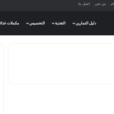
ام
من نحن
اتصل بنا
دليل التمارين
التغذية
التخسيس
مكملات غذائي