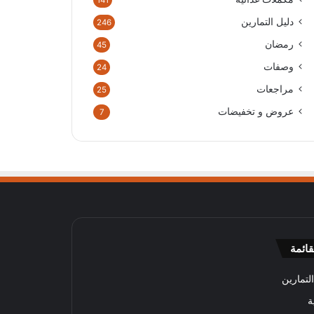
141
دليل التمارين
246
رمضان
45
وصفات
24
مراجعات
25
عروض و تخفيضات
7
قائمة
لتمارين
ة