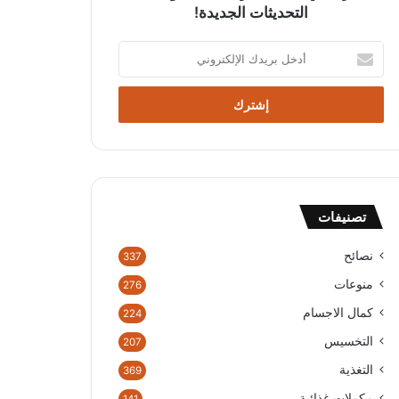
التحديثات الجديدة!
أ
د
خ
ل
ب
ر
ي
د
ك
تصنيفات
ا
ل
إ
نصائح
337
ل
منوعات
276
ك
ت
كمال الاجسام
224
ر
التخسيس
207
و
ن
التغذية
369
ي
مكملات غذائية