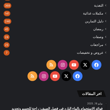
التغذية
369
مكملات غذائية
141
دليل التمارين
246
رمضان
45
وصفات
24
مراجعات
25
عروض و تخفيضات
7
‫X
فيسبوك
‫YouTube
انستقرام
ملخص
الموقع
‫X
فيسبوك
‫YouTube
انستقرام
ملخص
RSS
الموقع
اخر المقالات
RSS
يوليو 18, 2025
فوائد الاستحمام بالماء البارد في فصل الصيف: راحة للجسم وتجديد