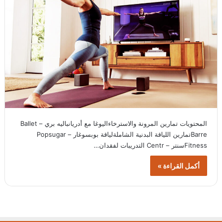
المحتويات تمارين المرونة والاسترخاءاليوغا مع أدريانباليه بري – Ballet
Barreتمارين اللياقة البدنية الشاملةلياقة بوبسوغار – Popsugar
Fitnessسنتر – Centr التدريبات لفقدان…
أكمل القراءة »