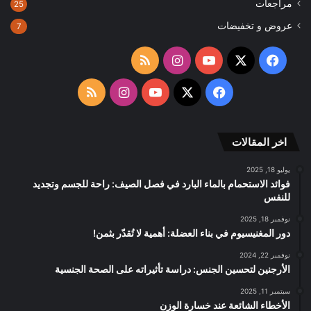
مراجعات
25
عروض و تخفيضات
7
‫X
فيسبوك
‫YouTube
انستقرام
ملخص
الموقع
‫X
فيسبوك
‫YouTube
انستقرام
ملخص
RSS
الموقع
اخر المقالات
RSS
يوليو 18, 2025
فوائد الاستحمام بالماء البارد في فصل الصيف: راحة للجسم وتجديد
للنفس
نوفمبر 18, 2025
دور المغنيسيوم في بناء العضلة: أهمية لا تُقدّر بثمن!
نوفمبر 22, 2024
الأرجنين لتحسين الجنس: دراسة تأثيراته على الصحة الجنسية
سبتمبر 11, 2025
الأخطاء الشائعة عند خسارة الوزن