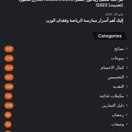
(تحديث) 2022!
مايو 20, 2020
إليك أهم أسرار ممارسة الرياضة وفقدان الوزن
Categories
نصائح
337
منوعات
276
كمال الاجسام
224
التخسيس
207
التغذية
369
مكملات غذائية
141
دليل التمارين
246
رمضان
45
وصفات
24