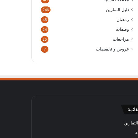
141
دليل التمارين
246
رمضان
45
وصفات
24
مراجعات
25
عروض و تخفيضات
7
قائمة
لتمارين
ة