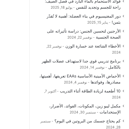
فوائد الاستحمام بالماء البارد في فصل الصيف:
و
T
ق
ا
راحة للجسم وتجديد للنفس
يوليو 18, 2025
دور المغنيسيوم في بناء العضلة: أهمية لا تُقدّر
ك
u
ر
ل
بثمن!
يناير 15, 2025
b
ا
م
الأرجنين لتحسين الجنس: دراسة تأثيراته على
الصحة الجنسية
نوفمبر 22, 2024
e
م
و
الأخطاء الشائعة عند خسارة الوزن
نوفمبر 22,
ق
2024
برنامج تدريبي قوي جدا لاستهداف عضلات الظهر
ع
بالكامل
نوفمبر 14, 2024
R
الأحماض الأمينية الأساسية EAAs تعريفها، أهميتها،
مصادرها، وفوائدها
نوفمبر 4, 2024
S
10 أطعمة لزيادة الطاقة أثناء التدريب
أكتوبر 7,
2024
S
مكمل ليبو زين، المكونات، الفوائد، الأضرار،
الإستخدامات
سبتمبر 30, 2024
كم يحتاج جسمك من البروتين في اليوم؟
سبتمبر
28, 2024