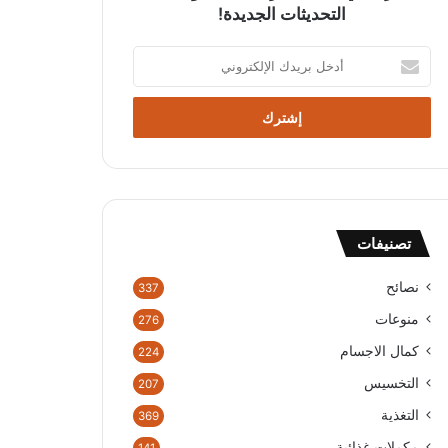
التحديثات الجديدة!
أ
د
خ
ل
ب
ر
ي
د
ك
تصنيفات
ا
ل
إ
نصائح
337
ل
منوعات
276
ك
ت
كمال الاجسام
224
ر
التخسيس
207
و
ن
التغذية
369
ي
مكملات غذائية