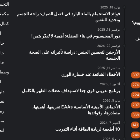
التخ
يوليو 18, 2025
فوائد الاستحمام بالماء البارد في فصل الصيف: راحة للجسم
مكملا
وتجديد للنفس
يوم؟
كمال 
نوفمبر 18, 2025
ا
دور المغنيسيوم في بناء العضلة: أهمية لا تُقدّر بثمن!
يف
حاس
نوفمبر 22, 2024
الأرجنين لتحسين الجنس: دراسة تأثيراته على الصحة
حاس
الجنسية
حاس
سبتمبر 11, 2025
وصفا
الأخطاء الشائعة عند خسارة الوزن
337
ا
أكتوبر 5, 2025
276
برنامج تدريبي قوي جدا لاستهداف عضلات الظهر بالكامل
دلي
224
مايو 5, 2026
نصا
207
الأحماض الأمينية الأساسية EAAs تعريفها، أهميتها،
رم
مصادرها، وفوائدها
369
من
أكتوبر 7, 2024
141
10 أطعمة لزيادة الطاقة أثناء التدريب
اتص
246
مايو 5, 2026