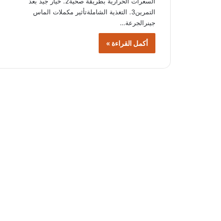
السعرات الحرارية بطريقة صحية2. خيار جيد بعد
التمرين3. التغذية الشاملةتأثير مكملات الماس
جينرالجرعة…
أكمل القراءة »