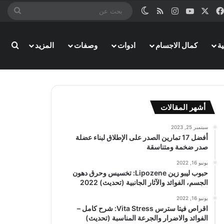
‫X
فيسبوك
‫YouTube
انستقرام
ملخص الموقع RSS
الوضع المظلم
بحث
عن
ة
كمال الاجسام
ادوات
وصفات
المزيد
بحث
أشهر المقالات
سبتمبر 25, 2023
أفضل 17 تمارين الصدر على الإطلاق لبناء عضلة
صدر ضخمة ومتناسقة
يونيو 16, 2022
حبوب ليبو زين Lipozene: تخسيس وحرق دهون
الجسم، الفوائد والآثار الجانبية (تحديث) 2022
يونيو 16, 2022
اقراص فيتا سترس Vita Stress: شرح كامل –
الفوائد والاضرار والجرعة المناسبة (تحديث)