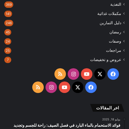
التغذية
369
مكملات غذائية
141
دليل التمارين
246
رمضان
45
وصفات
24
مراجعات
25
عروض و تخفيضات
7
‫X
فيسبوك
‫YouTube
انستقرام
ملخص
الموقع
‫X
فيسبوك
‫YouTube
انستقرام
ملخص
RSS
الموقع
اخر المقالات
RSS
يوليو 18, 2025
فوائد الاستحمام بالماء البارد في فصل الصيف: راحة للجسم وتجديد