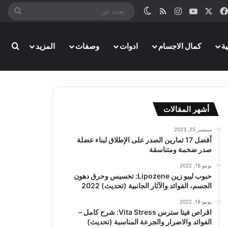
‫X
فيسبوك
‫YouTube
انستقرام
ملخص الموقع RSS
الوضع المظلم
بحث
عن
ة
كمال الاجسام
ادوات
وصفات
المزيد
بحث
أشهر المقالات
سبتمبر 25, 2023
أفضل 17 تمارين الصدر على الإطلاق لبناء عضلة
صدر ضخمة ومتناسقة
يونيو 16, 2022
حبوب ليبو زين Lipozene: تخسيس وحرق دهون
الجسم، الفوائد والآثار الجانبية (تحديث) 2022
يونيو 16, 2022
اقراص فيتا سترس Vita Stress: شرح كامل –
الفوائد والاضرار والجرعة المناسبة (تحديث)