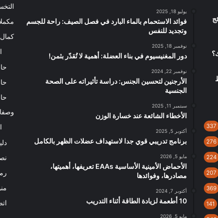
التخ
يوليو 18, 2025
ج
فوائد الاستحمام بالماء البارد في فصل الصيف: راحة للجسم
مكملا
وتجديد للنفس
كمال 
نوفمبر 18, 2025
ا
ك؟
دور المغنيسيوم في بناء العضلة: أهمية لا تُقدّر بثمن!
حاس
نوفمبر 22, 2024
الأرجنين لتحسين الجنس: دراسة تأثيراته على الصحة
حاس
الجنسية
حاس
سبتمبر 11, 2025
وصفا
الأخطاء الشائعة عند خسارة الوزن
337
ا
أكتوبر 5, 2025
برنامج تدريبي قوي جدا لاستهداف عضلات الظهر بالكامل
276
دلي
مايو 5, 2026
نصا
224
الأحماض الأمينية الأساسية EAAs تعريفها، أهميتها،
رم
207
مصادرها، وفوائدها
من
369
أكتوبر 7, 2024
10 أطعمة لزيادة الطاقة أثناء التدريب
اتص
141
مايو 5, 2026