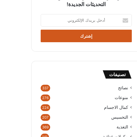
التحديثات الجديدة!
أ
د
خ
ل
ب
ر
ي
د
ك
تصنيفات
ا
ل
إ
نصائح
337
ل
منوعات
276
ك
ت
كمال الاجسام
224
ر
التخسيس
207
و
ن
التغذية
369
ي
مكملات غذائية