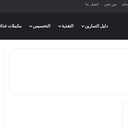
دام
من نحن
اتصل بنا
دليل التمارين
التغذية
التخسيس
مكملات غذائي