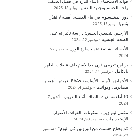
فوائد الاستحمام بالماء البارد في فصل الصيف:
و
T
ق
ا
راحة للجسم وتجديد للنفس
يوليو 18, 2025
دور المغنيسيوم في بناء العضلة: أهمية لا تُقدّر
ك
u
ر
ل
بثمن!
يناير 15, 2025
b
ا
م
الأرجنين لتحسين الجنس: دراسة تأثيراته على
الصحة الجنسية
نوفمبر 22, 2024
e
م
و
الأخطاء الشائعة عند خسارة الوزن
نوفمبر 22,
ق
2024
برنامج تدريبي قوي جدا لاستهداف عضلات الظهر
ع
بالكامل
نوفمبر 14, 2024
R
الأحماض الأمينية الأساسية EAAs تعريفها، أهميتها،
مصادرها، وفوائدها
نوفمبر 4, 2024
S
10 أطعمة لزيادة الطاقة أثناء التدريب
أكتوبر 7,
2024
S
مكمل ليبو زين، المكونات، الفوائد، الأضرار،
الإستخدامات
سبتمبر 30, 2024
كم يحتاج جسمك من البروتين في اليوم؟
سبتمبر
28, 2024