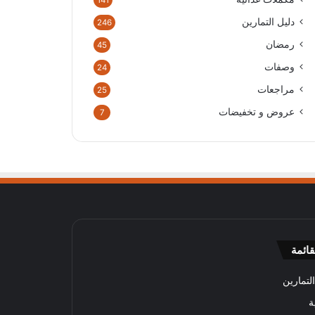
141
دليل التمارين
246
رمضان
45
وصفات
24
مراجعات
25
عروض و تخفيضات
7
قائمة
لتمارين
ة