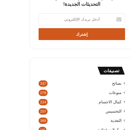
التحديثات الجديدة!
أ
د
خ
ل
ب
ر
ي
د
ك
تصنيفات
ا
ل
إ
نصائح
337
ل
منوعات
276
ك
ت
كمال الاجسام
224
ر
التخسيس
207
و
ن
التغذية
369
ي
مكملات غذائية