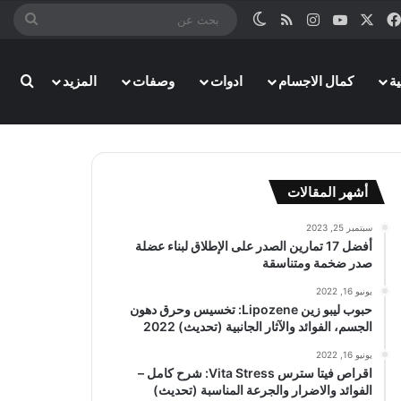
‫X
فيسبوك
‫YouTube
انستقرام
ملخص الموقع RSS
الوضع المظلم
بحث
عن
ة
كمال الاجسام
ادوات
وصفات
المزيد
بحث
أشهر المقالات
سبتمبر 25, 2023
أفضل 17 تمارين الصدر على الإطلاق لبناء عضلة
صدر ضخمة ومتناسقة
يونيو 16, 2022
حبوب ليبو زين Lipozene: تخسيس وحرق دهون
الجسم، الفوائد والآثار الجانبية (تحديث) 2022
يونيو 16, 2022
اقراص فيتا سترس Vita Stress: شرح كامل –
الفوائد والاضرار والجرعة المناسبة (تحديث)