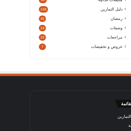
141
دليل التمارين
246
رمضان
45
وصفات
24
مراجعات
25
عروض و تخفيضات
7
قائمة
لتمارين
ة