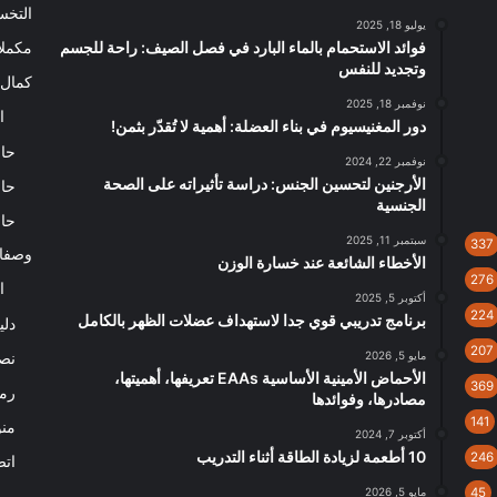
التخ
يوليو 18, 2025
فوائد الاستحمام بالماء البارد في فصل الصيف: راحة للجسم
مكملا
وتجديد للنفس
كمال 
نوفمبر 18, 2025
ا
دور المغنيسيوم في بناء العضلة: أهمية لا تُقدّر بثمن!
حاس
نوفمبر 22, 2024
الأرجنين لتحسين الجنس: دراسة تأثيراته على الصحة
حاس
الجنسية
حاس
سبتمبر 11, 2025
337
وصفا
الأخطاء الشائعة عند خسارة الوزن
276
ا
أكتوبر 5, 2025
224
برنامج تدريبي قوي جدا لاستهداف عضلات الظهر بالكامل
دلي
207
مايو 5, 2026
نصا
الأحماض الأمينية الأساسية EAAs تعريفها، أهميتها،
369
رم
مصادرها، وفوائدها
141
من
أكتوبر 7, 2024
10 أطعمة لزيادة الطاقة أثناء التدريب
246
اتص
45
مايو 5, 2026