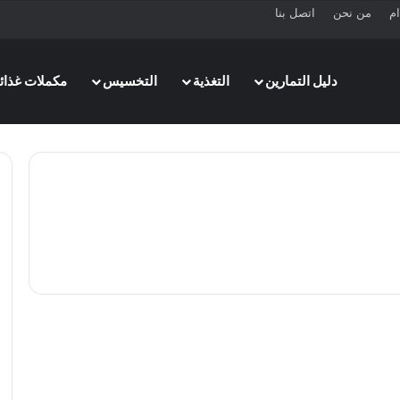
ام
من نحن
اتصل بنا
دليل التمارين
التغذية
التخسيس
مكملات غذائي