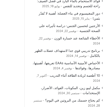
فوائد الاستحمام بالماء البارد في فصل الصيف:
و
T
ق
ا
راحة للجسم وتجديد للنفس
يوليو 18, 2025
دور المغنيسيوم في بناء العضلة: أهمية لا تُقدّر
ك
u
ر
ل
بثمن!
يناير 15, 2025
b
ا
م
الأرجنين لتحسين الجنس: دراسة تأثيراته على
الصحة الجنسية
نوفمبر 22, 2024
e
م
و
الأخطاء الشائعة عند خسارة الوزن
نوفمبر 22,
ق
2024
برنامج تدريبي قوي جدا لاستهداف عضلات الظهر
ع
بالكامل
نوفمبر 14, 2024
R
الأحماض الأمينية الأساسية EAAs تعريفها، أهميتها،
مصادرها، وفوائدها
نوفمبر 4, 2024
S
10 أطعمة لزيادة الطاقة أثناء التدريب
أكتوبر 7,
2024
S
مكمل ليبو زين، المكونات، الفوائد، الأضرار،
الإستخدامات
سبتمبر 30, 2024
كم يحتاج جسمك من البروتين في اليوم؟
سبتمبر
28, 2024