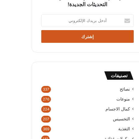
التحديثات الجديدة!
أ
د
خ
ل
ب
ر
ي
د
ك
تصنيفات
ا
ل
إ
نصائح
337
ل
منوعات
276
ك
ت
كمال الاجسام
224
ر
التخسيس
207
و
ن
التغذية
369
ي
مكملات غذائية