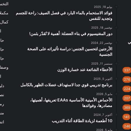
التخ
يوليو 18, 2025
فوائد الاستحمام بالماء البارد في فصل الصيف: راحة للجسم
مكملا
وتجديد للنفس
كمال 
نوفمبر 18, 2025
ا
دور المغنيسيوم في بناء العضلة: أهمية لا تُقدّر بثمن!
حاس
ي
نوفمبر 22, 2024
الأرجنين لتحسين الجنس: دراسة تأثيراته على الصحة
حاس
الجنسية
حاس
سبتمبر 11, 2025
وصفا
الأخطاء الشائعة عند خسارة الوزن
337
ا
أكتوبر 5, 2025
276
برنامج تدريبي قوي جدا لاستهداف عضلات الظهر بالكامل
دلي
224
مايو 5, 2026
نصا
207
الأحماض الأمينية الأساسية EAAs تعريفها، أهميتها،
رم
مصادرها، وفوائدها
369
من
أكتوبر 7, 2024
141
10 أطعمة لزيادة الطاقة أثناء التدريب
اتص
246
مايو 5, 2026