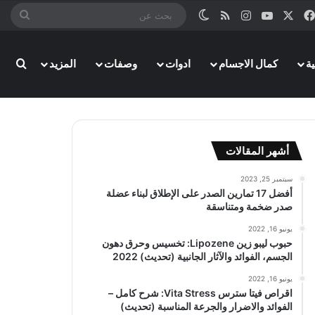
‫X
فيسبوك
‫YouTube
انستقرام
ملخص الموقع RSS
الوضع المظلم
بحث
عن
ة
كمال الاجسام
ادوات
وصفات
المزيد
بحث
أشهر المقالات
سبتمبر 25, 2023
أفضل 17 تمارين الصدر على الإطلاق لبناء عضلة
صدر ضخمة ومتناسقة
يونيو 16, 2022
حبوب ليبو زين Lipozene: تخسيس وحرق دهون
الجسم، الفوائد والآثار الجانبية (تحديث) 2022
يونيو 16, 2022
اقراص فيتا سترس Vita Stress: شرح كامل –
الفوائد والاضرار والجرعة المناسبة (تحديث)