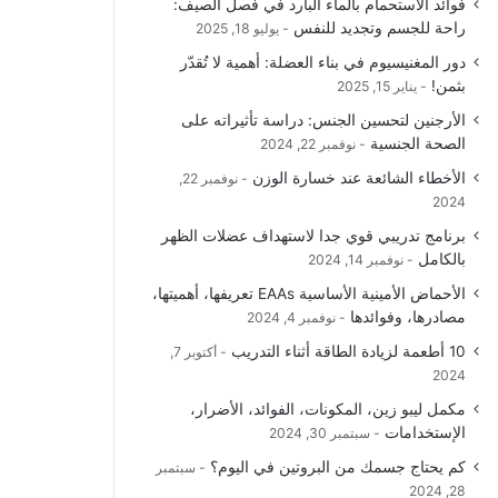
فوائد الاستحمام بالماء البارد في فصل الصيف:
و
T
ق
ا
راحة للجسم وتجديد للنفس
يوليو 18, 2025
دور المغنيسيوم في بناء العضلة: أهمية لا تُقدّر
ك
u
ر
ل
بثمن!
يناير 15, 2025
b
ا
م
الأرجنين لتحسين الجنس: دراسة تأثيراته على
الصحة الجنسية
نوفمبر 22, 2024
e
م
و
الأخطاء الشائعة عند خسارة الوزن
نوفمبر 22,
ق
2024
برنامج تدريبي قوي جدا لاستهداف عضلات الظهر
ع
بالكامل
نوفمبر 14, 2024
R
الأحماض الأمينية الأساسية EAAs تعريفها، أهميتها،
مصادرها، وفوائدها
نوفمبر 4, 2024
S
10 أطعمة لزيادة الطاقة أثناء التدريب
أكتوبر 7,
2024
S
مكمل ليبو زين، المكونات، الفوائد، الأضرار،
الإستخدامات
سبتمبر 30, 2024
كم يحتاج جسمك من البروتين في اليوم؟
سبتمبر
28, 2024