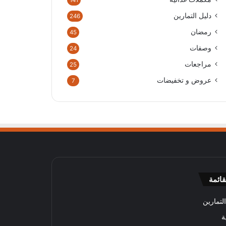
141
دليل التمارين
246
رمضان
45
وصفات
24
مراجعات
25
عروض و تخفيضات
7
قائمة
لتمارين
ة