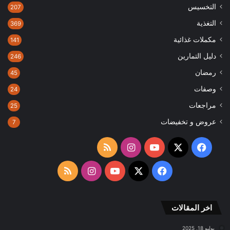
التخسيس
207
التغذية
369
مكملات غذائية
141
دليل التمارين
246
رمضان
45
وصفات
24
مراجعات
25
عروض و تخفيضات
7
‫X
فيسبوك
‫YouTube
انستقرام
ملخص
الموقع
‫X
فيسبوك
‫YouTube
انستقرام
ملخص
RSS
الموقع
اخر المقالات
RSS
يوليو 18, 2025