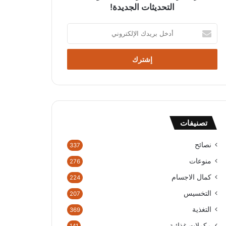
التحديثات الجديدة!
أ
د
خ
ل
ب
ر
ي
د
ك
تصنيفات
ا
ل
إ
نصائح
337
ل
منوعات
276
ك
ت
كمال الاجسام
224
ر
التخسيس
207
و
ن
التغذية
369
ي
مكملات غذائية