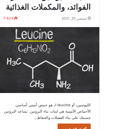
الفوائد، والمكملات الغذائية
سبتمبر 20, 2021
7٬403
الليوسين، أو l-leucine، هو حمض أميني أساسي.
الأحماض الأمينية هي لبنات بناء البروتين. يساعد البروتين
جسمك على بناء العضلات والحفاظ…