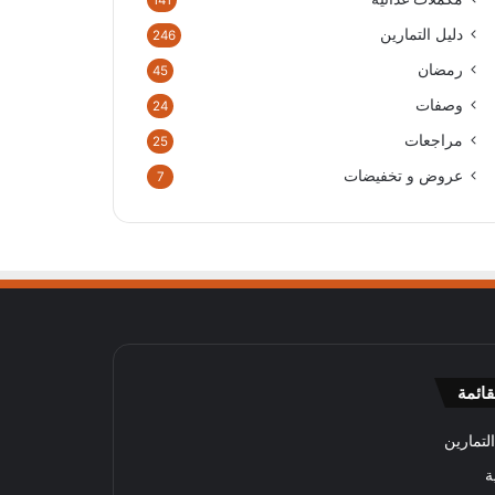
141
دليل التمارين
246
رمضان
45
وصفات
24
مراجعات
25
عروض و تخفيضات
7
قائمة
لتمارين
ة