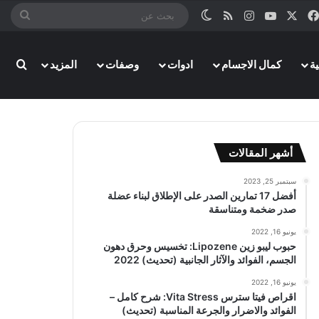
‫X
فيسبوك
‫YouTube
انستقرام
ملخص الموقع RSS
الوضع المظلم
بحث
عن
ة
كمال الاجسام
ادوات
وصفات
المزيد
بحث
أشهر المقالات
سبتمبر 25, 2023
أفضل 17 تمارين الصدر على الإطلاق لبناء عضلة
صدر ضخمة ومتناسقة
يونيو 16, 2022
حبوب ليبو زين Lipozene: تخسيس وحرق دهون
الجسم، الفوائد والآثار الجانبية (تحديث) 2022
يونيو 16, 2022
اقراص فيتا سترس Vita Stress: شرح كامل –
الفوائد والاضرار والجرعة المناسبة (تحديث)