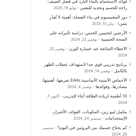
فوائد الاستحمام بالماء البارد في فصل الصيف:
و
T
ق
ا
راحة للجسم وتجديد للنفس
يوليو 18, 2025
دور المغنيسيوم في بناء العضلة: أهمية لا تُقدّر
ك
u
ر
ل
بثمن!
يناير 15, 2025
b
ا
م
الأرجنين لتحسين الجنس: دراسة تأثيراته على
الصحة الجنسية
نوفمبر 22, 2024
e
م
و
الأخطاء الشائعة عند خسارة الوزن
نوفمبر 22,
ق
2024
برنامج تدريبي قوي جدا لاستهداف عضلات الظهر
ع
بالكامل
نوفمبر 14, 2024
R
الأحماض الأمينية الأساسية EAAs تعريفها، أهميتها،
مصادرها، وفوائدها
نوفمبر 4, 2024
S
10 أطعمة لزيادة الطاقة أثناء التدريب
أكتوبر 7,
2024
S
مكمل ليبو زين، المكونات، الفوائد، الأضرار،
الإستخدامات
سبتمبر 30, 2024
كم يحتاج جسمك من البروتين في اليوم؟
سبتمبر
28, 2024