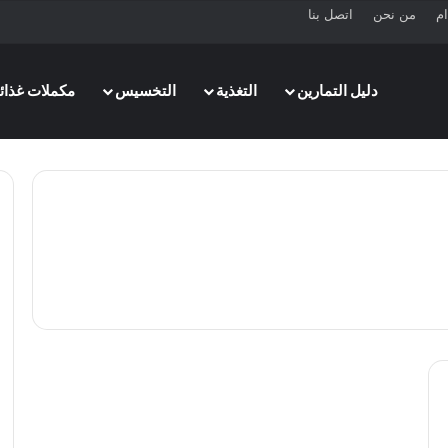
ام
من نحن
اتصل بنا
دليل التمارين
التغذية
التخسيس
مكملات غذائي