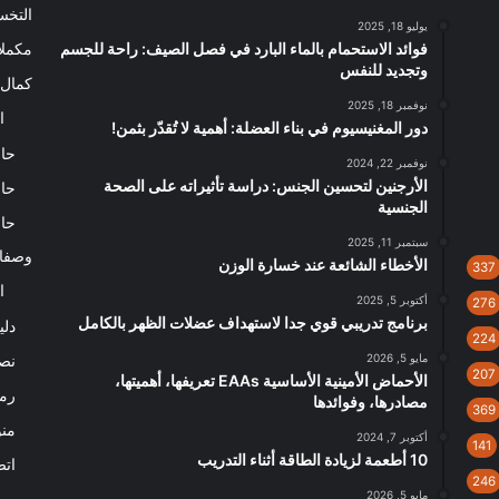
التخ
يوليو 18, 2025
فوائد الاستحمام بالماء البارد في فصل الصيف: راحة للجسم
مكملا
وتجديد للنفس
كمال 
نوفمبر 18, 2025
ا
دور المغنيسيوم في بناء العضلة: أهمية لا تُقدّر بثمن!
حاس
نوفمبر 22, 2024
الأرجنين لتحسين الجنس: دراسة تأثيراته على الصحة
حاس
الجنسية
حاس
سبتمبر 11, 2025
وصفا
الأخطاء الشائعة عند خسارة الوزن
337
ا
أكتوبر 5, 2025
276
برنامج تدريبي قوي جدا لاستهداف عضلات الظهر بالكامل
دلي
224
مايو 5, 2026
نصا
207
الأحماض الأمينية الأساسية EAAs تعريفها، أهميتها،
رم
مصادرها، وفوائدها
369
من
أكتوبر 7, 2024
141
10 أطعمة لزيادة الطاقة أثناء التدريب
اتص
246
مايو 5, 2026