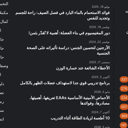
التخ
يوليو 18, 2025
ت
فوائد الاستحمام بالماء البارد في فصل الصيف: راحة للجسم
مكملا
وتجديد للنفس
كمال 
نوفمبر 18, 2025
ا
دور المغنيسيوم في بناء العضلة: أهمية لا تُقدّر بثمن!
حاس
نوفمبر 22, 2024
الأرجنين لتحسين الجنس: دراسة تأثيراته على الصحة
حاس
الجنسية
حاس
سبتمبر 11, 2025
وصفا
الأخطاء الشائعة عند خسارة الوزن
ا
أكتوبر 5, 2025
337
برنامج تدريبي قوي جدا لاستهداف عضلات الظهر بالكامل
دلي
276
مايو 5, 2026
نصا
الأحماض الأمينية الأساسية EAAs تعريفها، أهميتها،
224
رم
مصادرها، وفوائدها
207
من
أكتوبر 7, 2024
369
10 أطعمة لزيادة الطاقة أثناء التدريب
اتص
141
مايو 5, 2026