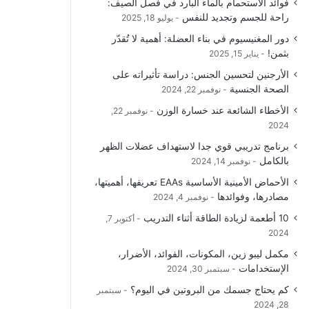
فوائد الاستحمام بالماء البارد في فصل الصيف:
و
T
ق
ا
راحة للجسم وتجديد للنفس
يوليو 18, 2025
دور المغنيسيوم في بناء العضلة: أهمية لا تُقدّر
ك
u
ر
ل
بثمن!
يناير 15, 2025
b
ا
م
الأرجنين لتحسين الجنس: دراسة تأثيراته على
الصحة الجنسية
نوفمبر 22, 2024
e
م
و
الأخطاء الشائعة عند خسارة الوزن
نوفمبر 22,
ق
2024
برنامج تدريبي قوي جدا لاستهداف عضلات الظهر
ع
بالكامل
نوفمبر 14, 2024
R
الأحماض الأمينية الأساسية EAAs تعريفها، أهميتها،
مصادرها، وفوائدها
نوفمبر 4, 2024
S
10 أطعمة لزيادة الطاقة أثناء التدريب
أكتوبر 7,
2024
S
مكمل ليبو زين، المكونات، الفوائد، الأضرار،
الإستخدامات
سبتمبر 30, 2024
كم يحتاج جسمك من البروتين في اليوم؟
سبتمبر
28, 2024