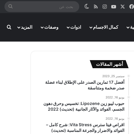
‫X
فيسبوك
‫YouTube
انستقرام
ملخص الموقع RSS
الوضع المظلم
بحث
عن
ة
كمال الاجسام
ادوات
وصفات
المزيد
بحث
أشهر المقالات
سبتمبر 25, 2023
أفضل 17 تمارين الصدر على الإطلاق لبناء عضلة
صدر ضخمة ومتناسقة
يونيو 16, 2022
حبوب ليبو زين Lipozene: تخسيس وحرق دهون
الجسم، الفوائد والآثار الجانبية (تحديث) 2022
يونيو 16, 2022
اقراص فيتا سترس Vita Stress: شرح كامل –
الفوائد والاضرار والجرعة المناسبة (تحديث)