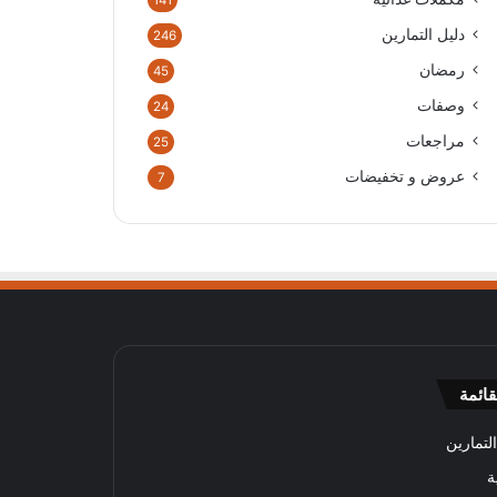
141
دليل التمارين
246
رمضان
45
وصفات
24
مراجعات
25
عروض و تخفيضات
7
قائمة
لتمارين
ة