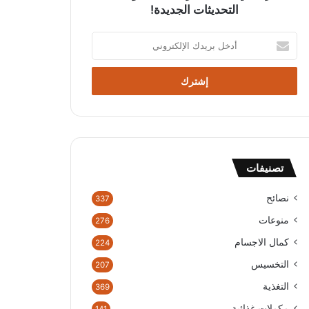
التحديثات الجديدة!
أ
د
خ
ل
ب
ر
ي
د
ك
تصنيفات
ا
ل
إ
نصائح
337
ل
منوعات
276
ك
ت
كمال الاجسام
224
ر
التخسيس
207
و
ن
التغذية
369
ي
مكملات غذائية