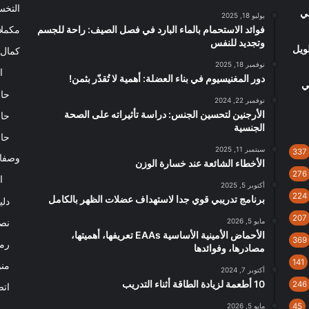
التخ
لي
يوليو 18, 2025
فوائد الاستحمام بالماء البارد في فصل الصيف: راحة للجسم
مكملا
وتجديد للنفس
ويل
كمال 
نوفمبر 18, 2025
ا
دور المغنيسيوم في بناء العضلة: أهمية لا تُقدّر بثمن!
ي
حاس
نوفمبر 22, 2024
الأرجنين لتحسين الجنس: دراسة تأثيراته على الصحة
حاس
الجنسية
حاس
سبتمبر 11, 2025
337
وصفا
الأخطاء الشائعة عند خسارة الوزن
276
ا
أكتوبر 5, 2025
224
برنامج تدريبي قوي جدا لاستهداف عضلات الظهر بالكامل
دلي
207
مايو 5, 2026
نصا
الأحماض الأمينية الأساسية EAAs تعريفها، أهميتها،
369
رم
مصادرها، وفوائدها
141
من
أكتوبر 7, 2024
10 أطعمة لزيادة الطاقة أثناء التدريب
246
اتص
45
مايو 5, 2026