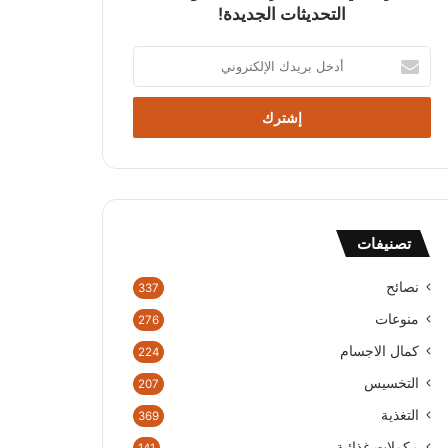
التحديثات الجديدة!
أ
د
خ
ل
ب
ر
ي
د
ك
تصنيفات
ا
ل
إ
نصائح
337
ل
منوعات
276
ك
ت
كمال الاجسام
224
ر
التخسيس
207
و
ن
التغذية
369
ي
مكملات غذائية