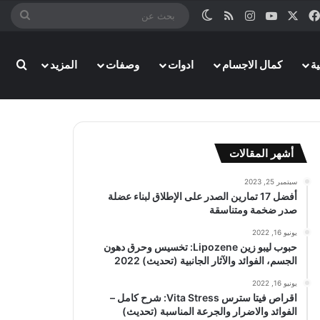
‫X
فيسبوك
‫YouTube
انستقرام
ملخص الموقع RSS
الوضع المظلم
بحث
عن
ة
كمال الاجسام
ادوات
وصفات
المزيد
بحث
أشهر المقالات
سبتمبر 25, 2023
أفضل 17 تمارين الصدر على الإطلاق لبناء عضلة
صدر ضخمة ومتناسقة
يونيو 16, 2022
حبوب ليبو زين Lipozene: تخسيس وحرق دهون
الجسم، الفوائد والآثار الجانبية (تحديث) 2022
يونيو 16, 2022
اقراص فيتا سترس Vita Stress: شرح كامل –
الفوائد والاضرار والجرعة المناسبة (تحديث)