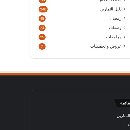
141
دليل التمارين
246
رمضان
45
وصفات
24
مراجعات
25
عروض و تخفيضات
7
قائمة
لتمارين
ة