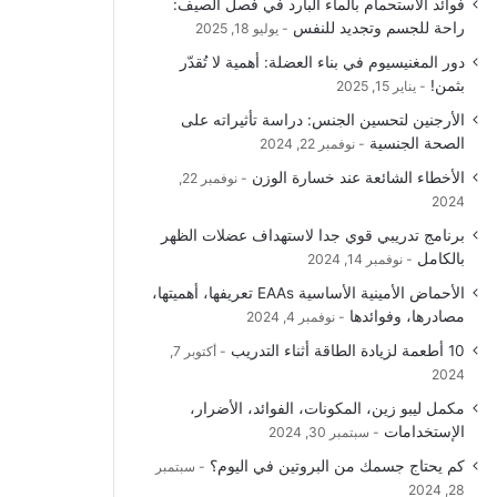
فوائد الاستحمام بالماء البارد في فصل الصيف:
و
T
ق
ا
راحة للجسم وتجديد للنفس
يوليو 18, 2025
دور المغنيسيوم في بناء العضلة: أهمية لا تُقدّر
ك
u
ر
ل
بثمن!
يناير 15, 2025
b
ا
م
الأرجنين لتحسين الجنس: دراسة تأثيراته على
الصحة الجنسية
نوفمبر 22, 2024
e
م
و
الأخطاء الشائعة عند خسارة الوزن
نوفمبر 22,
ق
2024
برنامج تدريبي قوي جدا لاستهداف عضلات الظهر
ع
بالكامل
نوفمبر 14, 2024
R
الأحماض الأمينية الأساسية EAAs تعريفها، أهميتها،
مصادرها، وفوائدها
نوفمبر 4, 2024
S
10 أطعمة لزيادة الطاقة أثناء التدريب
أكتوبر 7,
2024
S
مكمل ليبو زين، المكونات، الفوائد، الأضرار،
الإستخدامات
سبتمبر 30, 2024
كم يحتاج جسمك من البروتين في اليوم؟
سبتمبر
28, 2024