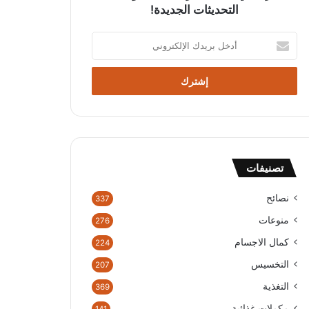
التحديثات الجديدة!
أ
د
خ
ل
ب
ر
ي
د
ك
تصنيفات
ا
ل
إ
نصائح
337
ل
منوعات
276
ك
ت
كمال الاجسام
224
ر
التخسيس
207
و
ن
التغذية
369
ي
مكملات غذائية