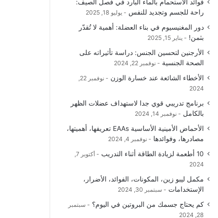
فوائد الاستحمام بالماء البارد في فصل الصيف:
و
T
ق
ا
راحة للجسم وتجديد للنفس
يوليو 18, 2025
دور المغنيسيوم في بناء العضلة: أهمية لا تُقدّر
ك
u
ر
ل
بثمن!
يناير 15, 2025
b
ا
م
الأرجنين لتحسين الجنس: دراسة تأثيراته على
الصحة الجنسية
نوفمبر 22, 2024
e
م
و
الأخطاء الشائعة عند خسارة الوزن
نوفمبر 22,
ق
2024
برنامج تدريبي قوي جدا لاستهداف عضلات الظهر
ع
بالكامل
نوفمبر 14, 2024
R
الأحماض الأمينية الأساسية EAAs تعريفها، أهميتها،
مصادرها، وفوائدها
نوفمبر 4, 2024
S
10 أطعمة لزيادة الطاقة أثناء التدريب
أكتوبر 7,
2024
S
مكمل ليبو زين، المكونات، الفوائد، الأضرار،
الإستخدامات
سبتمبر 30, 2024
كم يحتاج جسمك من البروتين في اليوم؟
سبتمبر
28, 2024