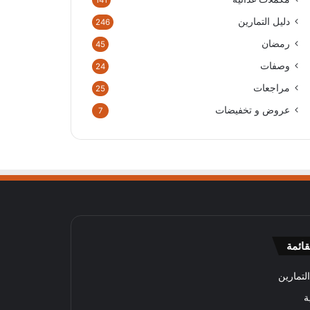
141
دليل التمارين
246
رمضان
45
وصفات
24
مراجعات
25
عروض و تخفيضات
7
قائمة
لتمارين
ة