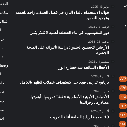
التخ
م
يوليو 18, 2025
فوائد الاستحمام بالماء البارد في فصل الصيف: راحة للجسم
مكملا
وتجديد للنفس
كمال 
ية
نوفمبر 18, 2025
ا
دور المغنيسيوم في بناء العضلة: أهمية لا تُقدّر بثمن!
حاس
نوفمبر 22, 2024
الأرجنين لتحسين الجنس: دراسة تأثيراته على الصحة
حاس
الجنسية
حاس
سبتمبر 11, 2025
وصفا
الأخطاء الشائعة عند خسارة الوزن
ا
أكتوبر 5, 2025
337
برنامج تدريبي قوي جدا لاستهداف عضلات الظهر بالكامل
دلي
276
مايو 5, 2026
نصا
الأحماض الأمينية الأساسية EAAs تعريفها، أهميتها،
224
رم
مصادرها، وفوائدها
207
من
أكتوبر 7, 2024
369
10 أطعمة لزيادة الطاقة أثناء التدريب
اتص
141
مايو 5, 2026