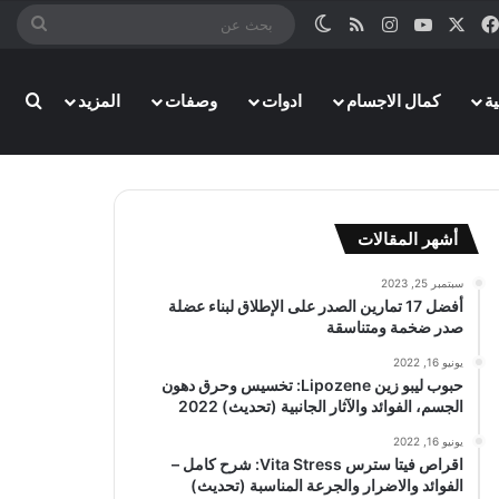
‫X
فيسبوك
‫YouTube
انستقرام
ملخص الموقع RSS
الوضع المظلم
بحث
عن
ة
كمال الاجسام
ادوات
وصفات
المزيد
بحث
أشهر المقالات
سبتمبر 25, 2023
أفضل 17 تمارين الصدر على الإطلاق لبناء عضلة
صدر ضخمة ومتناسقة
يونيو 16, 2022
حبوب ليبو زين Lipozene: تخسيس وحرق دهون
الجسم، الفوائد والآثار الجانبية (تحديث) 2022
يونيو 16, 2022
اقراص فيتا سترس Vita Stress: شرح كامل –
الفوائد والاضرار والجرعة المناسبة (تحديث)