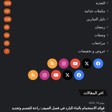
التغذية
369
مكملات غذائية
141
دليل التمارين
246
رمضان
45
وصفات
24
مراجعات
25
عروض و تخفيضات
7
‫X
فيسبوك
‫YouTube
انستقرام
ملخص
الموقع
‫X
فيسبوك
‫YouTube
انستقرام
ملخص
RSS
الموقع
اخر المقالات
RSS
يوليو 18, 2025
فوائد الاستحمام بالماء البارد في فصل الصيف: راحة للجسم وتجديد