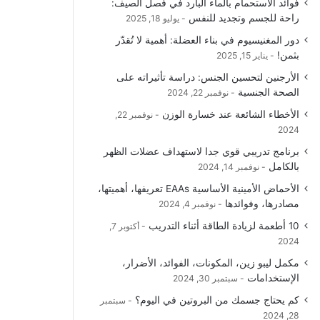
فوائد الاستحمام بالماء البارد في فصل الصيف:
و
T
ق
ا
راحة للجسم وتجديد للنفس
يوليو 18, 2025
دور المغنيسيوم في بناء العضلة: أهمية لا تُقدّر
ك
u
ر
ل
بثمن!
يناير 15, 2025
b
ا
م
الأرجنين لتحسين الجنس: دراسة تأثيراته على
الصحة الجنسية
نوفمبر 22, 2024
e
م
و
الأخطاء الشائعة عند خسارة الوزن
نوفمبر 22,
ق
2024
برنامج تدريبي قوي جدا لاستهداف عضلات الظهر
ع
بالكامل
نوفمبر 14, 2024
R
الأحماض الأمينية الأساسية EAAs تعريفها، أهميتها،
مصادرها، وفوائدها
نوفمبر 4, 2024
S
10 أطعمة لزيادة الطاقة أثناء التدريب
أكتوبر 7,
2024
S
مكمل ليبو زين، المكونات، الفوائد، الأضرار،
الإستخدامات
سبتمبر 30, 2024
كم يحتاج جسمك من البروتين في اليوم؟
سبتمبر
28, 2024