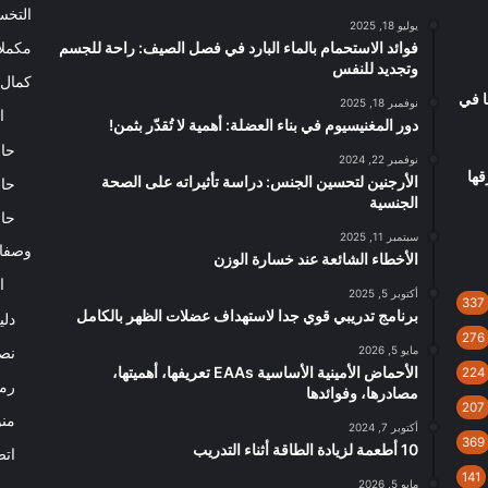
التخ
يوليو 18, 2025
فوائد الاستحمام بالماء البارد في فصل الصيف: راحة للجسم
مكملا
وتجديد للنفس
كمال 
ا في
نوفمبر 18, 2025
ا
دور المغنيسيوم في بناء العضلة: أهمية لا تُقدّر بثمن!
حاس
نوفمبر 22, 2024
قها
الأرجنين لتحسين الجنس: دراسة تأثيراته على الصحة
حاس
الجنسية
حاس
سبتمبر 11, 2025
وصفا
الأخطاء الشائعة عند خسارة الوزن
ا
أكتوبر 5, 2025
337
برنامج تدريبي قوي جدا لاستهداف عضلات الظهر بالكامل
دلي
276
مايو 5, 2026
نصا
الأحماض الأمينية الأساسية EAAs تعريفها، أهميتها،
224
رم
مصادرها، وفوائدها
207
من
أكتوبر 7, 2024
369
10 أطعمة لزيادة الطاقة أثناء التدريب
اتص
141
مايو 5, 2026