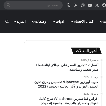
‫X
فيسبوك
‫YouTube
انستقرام
ملخص الموقع RSS
الوضع المظلم
بحث
عن
ة
كمال الاجسام
ادوات
وصفات
المزيد
بحث
أشهر المقالات
سبتمبر 25, 2023
أفضل 17 تمارين الصدر على الإطلاق لبناء عضلة
صدر ضخمة ومتناسقة
يونيو 16, 2022
حبوب ليبو زين Lipozene: تخسيس وحرق دهون
الجسم، الفوائد والآثار الجانبية (تحديث) 2022
يونيو 16, 2022
اقراص فيتا سترس Vita Stress: شرح كامل –
الفوائد والاضرار والجرعة المناسبة (تحديث)