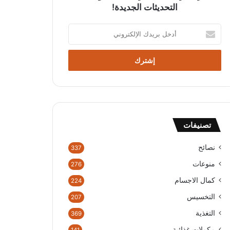
التحديثات الجديدة!
أ
د
خ
ل
ب
ر
ي
د
ك
تصنيفات
ا
ل
إ
نصائح
337
ل
منوعات
276
ك
ت
كمال الاجسام
224
ر
التخسيس
207
و
ن
التغذية
369
ي
مكملات غذائية