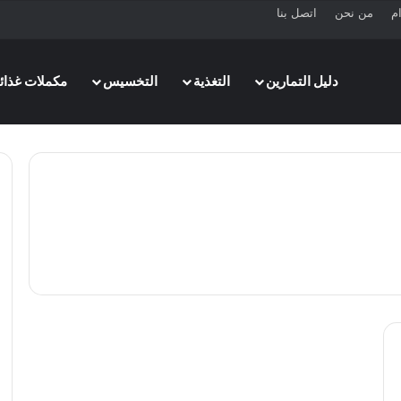
ام
من نحن
اتصل بنا
دليل التمارين
التغذية
التخسيس
مكملات غذائي