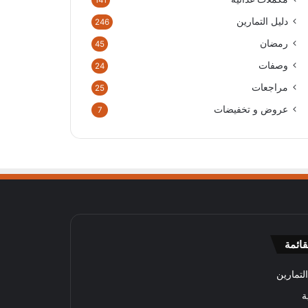
141
دليل التمارين
246
رمضان
45
وصفات
24
مراجعات
25
عروض و تخفيضات
7
قائمة
لتمارين
ة