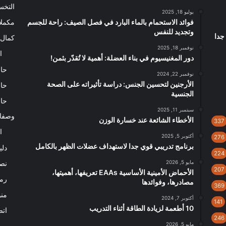
التخ
يوليو 18, 2025
فوائد الاستحمام بالماء البارد في فصل الصيف: راحة للجسم
مكملا
وتجديد للنفس
جدا
كمال 
نوفمبر 18, 2025
ا
دور المغنيسيوم في بناء العضلة: أهمية لا تُقدّر بثمن!
حاس
نوفمبر 22, 2024
الأرجنين لتحسين الجنس: دراسة تأثيراته على الصحة
حاس
الجنسية
حاس
سبتمبر 11, 2025
وصفا
الأخطاء الشائعة عند خسارة الوزن
337
ا
أكتوبر 5, 2025
276
برنامج تدريبي قوي جدا لاستهداف عضلات الظهر بالكامل
دلي
224
مايو 5, 2026
نصا
207
الأحماض الأمينية الأساسية EAAs تعريفها، أهميتها،
رم
مصادرها، وفوائدها
369
من
أكتوبر 7, 2024
141
10 أطعمة لزيادة الطاقة أثناء التدريب
اتص
246
مايو 5, 2026