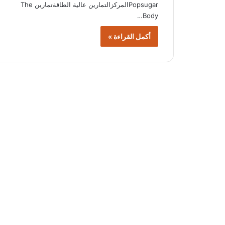
Popsugarالمركزالتمارين عالية الطاقةتمارين The
Body…
أكمل القراءة »