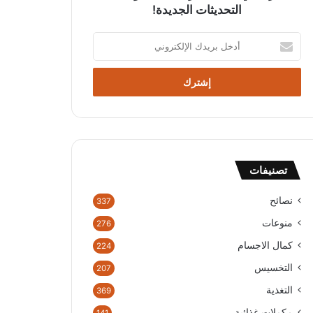
التحديثات الجديدة!
أ
د
خ
ل
ب
ر
ي
د
ك
تصنيفات
ا
ل
إ
نصائح
337
ل
منوعات
276
ك
ت
كمال الاجسام
224
ر
التخسيس
207
و
ن
التغذية
369
ي
مكملات غذائية