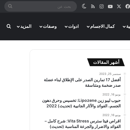
‫X
فيسبوك
‫YouTube
انستقرام
ملخص الموقع RSS
الوضع المظلم
بحث
عن
ة
كمال الاجسام
ادوات
وصفات
المزيد
بحث
أشهر المقالات
سبتمبر 25, 2023
أفضل 17 تمارين الصدر على الإطلاق لبناء عضلة
صدر ضخمة ومتناسقة
يونيو 16, 2022
حبوب ليبو زين Lipozene: تخسيس وحرق دهون
الجسم، الفوائد والآثار الجانبية (تحديث) 2022
يونيو 16, 2022
اقراص فيتا سترس Vita Stress: شرح كامل –
الفوائد والاضرار والجرعة المناسبة (تحديث)