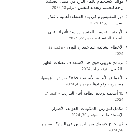
فوائد الاستحمام بالماء البارد في فصل الصيف:
و
T
ق
ا
راحة للجسم وتجديد للنفس
يوليو 18, 2025
دور المغنيسيوم في بناء العضلة: أهمية لا تُقدّر
ك
u
ر
ل
بثمن!
يناير 15, 2025
b
ا
م
الأرجنين لتحسين الجنس: دراسة تأثيراته على
الصحة الجنسية
نوفمبر 22, 2024
e
م
و
الأخطاء الشائعة عند خسارة الوزن
نوفمبر 22,
ق
2024
برنامج تدريبي قوي جدا لاستهداف عضلات الظهر
ع
بالكامل
نوفمبر 14, 2024
R
الأحماض الأمينية الأساسية EAAs تعريفها، أهميتها،
مصادرها، وفوائدها
نوفمبر 4, 2024
S
10 أطعمة لزيادة الطاقة أثناء التدريب
أكتوبر 7,
2024
S
مكمل ليبو زين، المكونات، الفوائد، الأضرار،
الإستخدامات
سبتمبر 30, 2024
كم يحتاج جسمك من البروتين في اليوم؟
سبتمبر
28, 2024