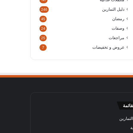
141
دليل التمارين
246
رمضان
45
وصفات
24
مراجعات
25
عروض و تخفيضات
7
قائمة
لتمارين
ة