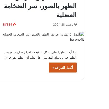
الظهر بالصور، سر الضخامة
العضلية
نوفمبر 28, 2021
18٬884
إذا أردت ظهرا على شكل V فيجب ادراج تمارين تعريض
الظهر في روتينك التدريبي! هل تعلم أن الظهر هو جزء…
أكمل القراءة »