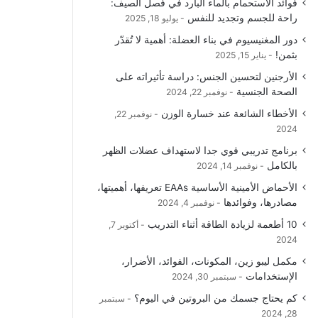
فوائد الاستحمام بالماء البارد في فصل الصيف:
و
T
ق
ا
راحة للجسم وتجديد للنفس
يوليو 18, 2025
دور المغنيسيوم في بناء العضلة: أهمية لا تُقدّر
ك
u
ر
ل
بثمن!
يناير 15, 2025
b
ا
م
الأرجنين لتحسين الجنس: دراسة تأثيراته على
الصحة الجنسية
نوفمبر 22, 2024
e
م
و
الأخطاء الشائعة عند خسارة الوزن
نوفمبر 22,
ق
2024
برنامج تدريبي قوي جدا لاستهداف عضلات الظهر
ع
بالكامل
نوفمبر 14, 2024
R
الأحماض الأمينية الأساسية EAAs تعريفها، أهميتها،
مصادرها، وفوائدها
نوفمبر 4, 2024
S
10 أطعمة لزيادة الطاقة أثناء التدريب
أكتوبر 7,
2024
S
مكمل ليبو زين، المكونات، الفوائد، الأضرار،
الإستخدامات
سبتمبر 30, 2024
كم يحتاج جسمك من البروتين في اليوم؟
سبتمبر
28, 2024