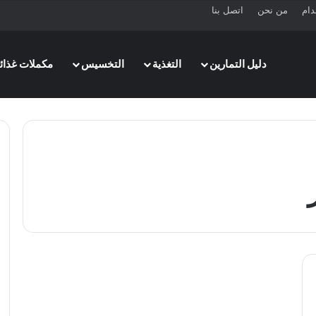
دام
من نحن
اتصل بنا
دليل التمارين
التغذية
التخسيس
مكملات غذائي