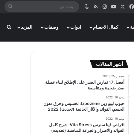
‫X
فيسبوك
‫YouTube
انستقرام
ملخص الموقع RSS
الوضع المظلم
بحث
عن
ة
كمال الاجسام
ادوات
وصفات
المزيد
بحث
أشهر المقالات
سبتمبر 25, 2023
أفضل 17 تمارين الصدر على الإطلاق لبناء عضلة
صدر ضخمة ومتناسقة
يونيو 16, 2022
حبوب ليبو زين Lipozene: تخسيس وحرق دهون
الجسم، الفوائد والآثار الجانبية (تحديث) 2022
يونيو 16, 2022
اقراص فيتا سترس Vita Stress: شرح كامل –
الفوائد والاضرار والجرعة المناسبة (تحديث)