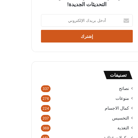
التحديثات الجديدة!
أ
د
خ
ل
ب
ر
ي
د
ك
تصنيفات
ا
ل
إ
نصائح
337
ل
منوعات
276
ك
ت
كمال الاجسام
224
ر
التخسيس
207
و
ن
التغذية
369
ي
مكملات غذائية