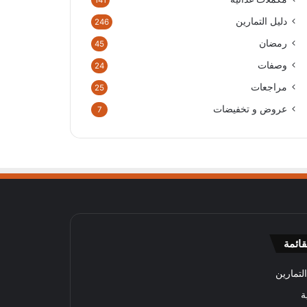
141
دليل التمارين
246
رمضان
45
وصفات
24
مراجعات
25
عروض و تخفيضات
7
قائمة
لتمارين
ة