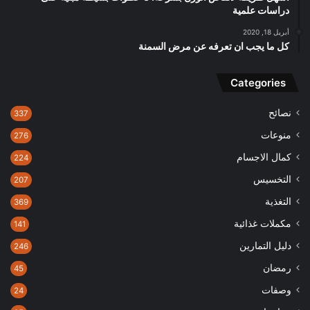
دراسات علمية
أبريل 18, 2020
كل ما يجب ان تعرفه عن مرض السمنة
Categories
نصائح
337
منوعات
276
كمال الاجسام
224
التخسيس
207
التغذية
369
مكملات غذائية
141
دليل التمارين
246
رمضان
45
وصفات
24