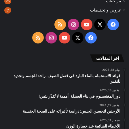
مراجعات
25
عروض و تخفيضات
7
‫X
فيسبوك
‫YouTube
انستقرام
ملخص
الموقع
‫X
فيسبوك
‫YouTube
انستقرام
ملخص
RSS
الموقع
اخر المقالات
RSS
يوليو 18, 2025
فوائد الاستحمام بالماء البارد في فصل الصيف: راحة للجسم وتجديد
للنفس
نوفمبر 18, 2025
دور المغنيسيوم في بناء العضلة: أهمية لا تُقدّر بثمن!
نوفمبر 22, 2024
الأرجنين لتحسين الجنس: دراسة تأثيراته على الصحة الجنسية
سبتمبر 11, 2025
الأخطاء الشائعة عند خسارة الوزن