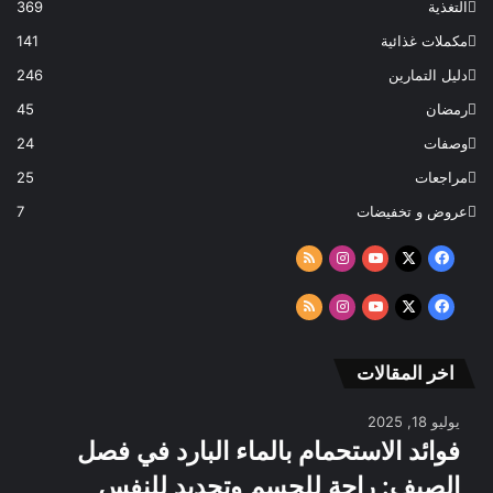
التغذية
369
مكملات غذائية
141
دليل التمارين
246
رمضان
45
وصفات
24
مراجعات
25
عروض و تخفيضات
7
‫X
فيسبوك
‫YouTube
انستقرام
ملخص
الموقع
‫X
فيسبوك
‫YouTube
انستقرام
ملخص
RSS
الموقع
RSS
اخر المقالات
يوليو 18, 2025
فوائد الاستحمام بالماء البارد في فصل
الصيف: راحة للجسم وتجديد للنفس