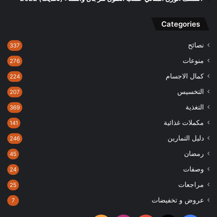
Categories
نصائح
337
منوعات
276
كمال الاجسام
224
التخسيس
207
التغذية
369
مكملات غذائية
141
دليل التمارين
246
رمضان
45
وصفات
24
مراجعات
25
عروض و تخفيضات
7