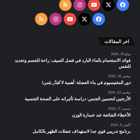
‫X
فيسبوك
‫YouTube
انستقرام
ملخص
الموقع
‫X
فيسبوك
‫YouTube
انستقرام
ملخص
RSS
الموقع
اخر المقالات
RSS
يوليو 18, 2025
فوائد الاستحمام بالماء البارد في فصل الصيف: راحة للجسم وتجديد
للنفس
نوفمبر 18, 2025
دور المغنيسيوم في بناء العضلة: أهمية لا تُقدّر بثمن!
نوفمبر 22, 2024
الأرجنين لتحسين الجنس: دراسة تأثيراته على الصحة الجنسية
سبتمبر 11, 2025
الأخطاء الشائعة عند خسارة الوزن
أكتوبر 5, 2025
برنامج تدريبي قوي جدا لاستهداف عضلات الظهر بالكامل