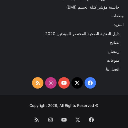
حاسبة مؤشر كتلة الجسم (BMI)
وصفات
المزيد
دليل التغذية الصحية المختصر للمبتدئين 2020​
نصائح
رمضان
منوعات
اتصل بنا
‫X
فيسبوك
‫YouTube
انستقرام
ملخص
الموقع
RSS
© Copyright 2026, All Rights Reserved
فيسبوك
‫X
‫YouTube
انستقرام
ملخص