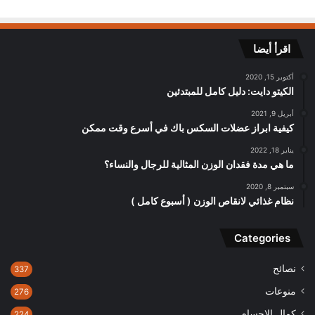
اقرأ أيضا
أكتوبر 15, 2020
الكيتو دايت: دليل كامل للمبتدئين
أبريل 9, 2021
كيفية ابراز عضلات السكس باك في أسرع وقت ممكن
يناير 18, 2022
ما هي مدة فقدان الوزن المثالية للرجال والنساء؟
سبتمبر 8, 2020
نظام غذائي لانقاص الوزن ( أسبوع كامل )
Categories
نصائح
337
منوعات
276
كمال الاجسام
224