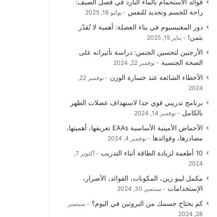
فوائد الاستحمام بالماء البارد في فصل الصيف:
و
T
ق
ا
راحة للجسم وتجديد للنفس
يوليو 18, 2025
دور المغنيسيوم في بناء العضلة: أهمية لا تُقدّر
ك
u
ر
ل
بثمن!
يناير 15, 2025
b
ا
م
الأرجنين لتحسين الجنس: دراسة تأثيراته على
الصحة الجنسية
نوفمبر 22, 2024
e
م
و
الأخطاء الشائعة عند خسارة الوزن
نوفمبر 22,
ق
2024
برنامج تدريبي قوي جدا لاستهداف عضلات الظهر
ع
بالكامل
نوفمبر 14, 2024
R
الأحماض الأمينية الأساسية EAAs تعريفها، أهميتها،
مصادرها، وفوائدها
نوفمبر 4, 2024
S
10 أطعمة لزيادة الطاقة أثناء التدريب
أكتوبر 7,
2024
S
مكمل ليبو زين، المكونات، الفوائد، الأضرار،
الإستخدامات
سبتمبر 30, 2024
كم يحتاج جسمك من البروتين في اليوم؟
سبتمبر
28, 2024