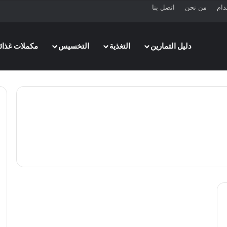
دام
من نحن
اتصل بنا
دليل التمارين
التغذية
التخسيس
مكملات غذائي