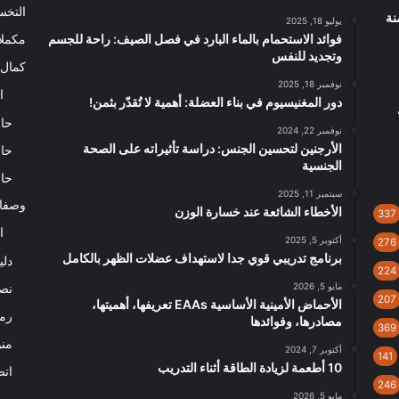
التخ
نة
يوليو 18, 2025
فوائد الاستحمام بالماء البارد في فصل الصيف: راحة للجسم
مكملا
وتجديد للنفس
كمال 
نوفمبر 18, 2025
ا
دور المغنيسيوم في بناء العضلة: أهمية لا تُقدّر بثمن!
حاس
نوفمبر 22, 2024
الأرجنين لتحسين الجنس: دراسة تأثيراته على الصحة
حاس
الجنسية
حاس
سبتمبر 11, 2025
وصفا
الأخطاء الشائعة عند خسارة الوزن
337
ا
أكتوبر 5, 2025
276
برنامج تدريبي قوي جدا لاستهداف عضلات الظهر بالكامل
دلي
224
مايو 5, 2026
نصا
207
الأحماض الأمينية الأساسية EAAs تعريفها، أهميتها،
رم
مصادرها، وفوائدها
369
من
أكتوبر 7, 2024
141
10 أطعمة لزيادة الطاقة أثناء التدريب
اتص
246
مايو 5, 2026