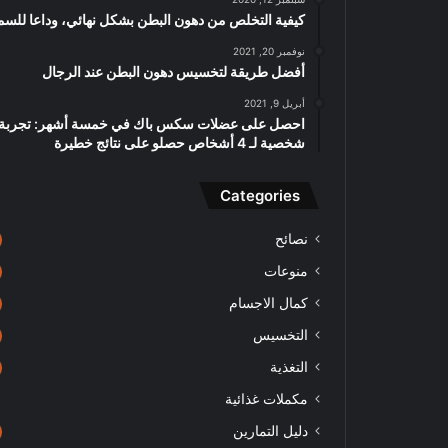
كيفية التخلص من دهون البطن بشكل نهائي، وداعا للسم
نوفمبر 20, 2021
أفضل طريقة لتخسيس دهون البطن عند الرجال
أبريل 9, 2021
احصل على عضلات سكس باك في خمسة أشهر: تجربة
شخصية لـ 4 أشخاص حصلو على نتائج خطيرة
Categories
نصائح
منوعات
كمال الاجسام
التخسيس
التغذية
مكملات غذائية
دليل التمارين