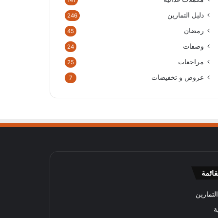
141
دليل التمارين
246
رمضان
45
وصفات
24
مراجعات
25
عروض و تخفيضات
7
قائمة
لتمارين
ة