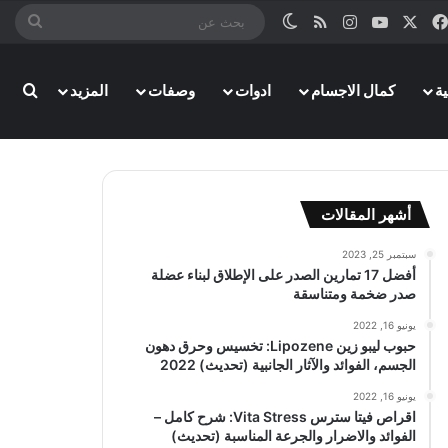
‫X
فيسبوك
‫YouTube
انستقرام
ملخص الموقع RSS
الوضع المظلم
بحث
عن
ة
كمال الاجسام
ادوات
وصفات
المزيد
بحث
أشهر المقالات
سبتمبر 25, 2023
أفضل 17 تمارين الصدر على الإطلاق لبناء عضلة
صدر ضخمة ومتناسقة
يونيو 16, 2022
حبوب ليبو زين Lipozene: تخسيس وحرق دهون
الجسم، الفوائد والآثار الجانبية (تحديث) 2022
يونيو 16, 2022
اقراص فيتا سترس Vita Stress: شرح كامل –
الفوائد والاضرار والجرعة المناسبة (تحديث)