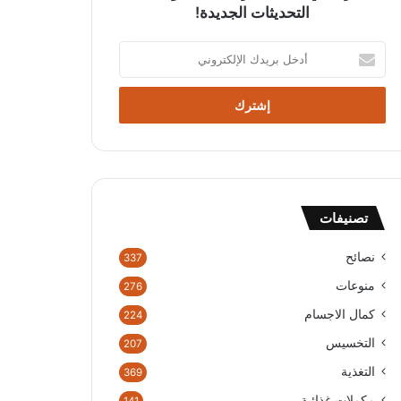
التحديثات الجديدة!
أ
د
خ
ل
ب
ر
ي
د
ك
تصنيفات
ا
ل
إ
نصائح
337
ل
منوعات
276
ك
ت
كمال الاجسام
224
ر
التخسيس
207
و
ن
التغذية
369
ي
مكملات غذائية