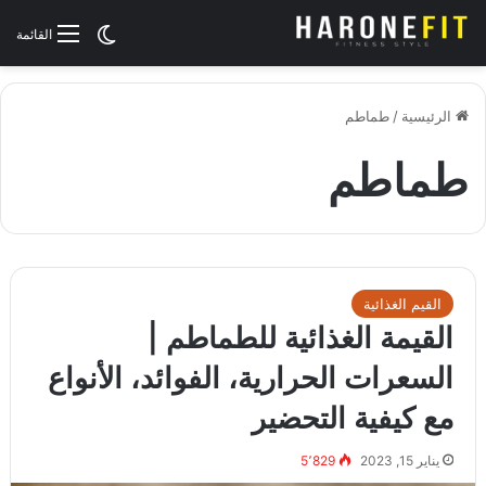
الوضع المظلم
القائمة
الرئيسية
/
طماطم
طماطم
القيم الغذائية
القيمة الغذائية للطماطم |
السعرات الحرارية، الفوائد، الأنواع
مع كيفية التحضير
يناير 15, 2023
5٬829