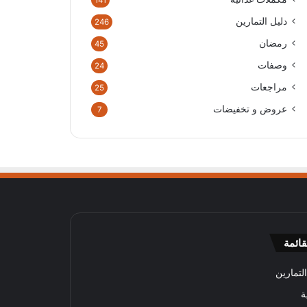
141
دليل التمارين
246
رمضان
45
وصفات
24
مراجعات
25
عروض و تخفيضات
7
قائمة
لتمارين
ة