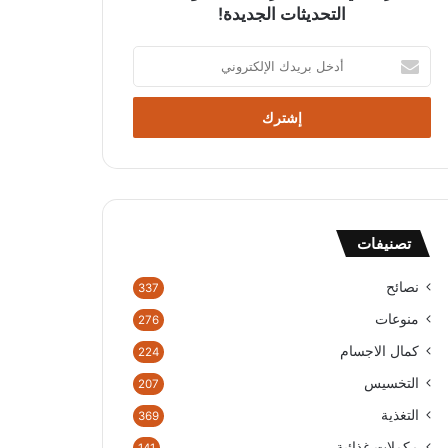
التحديثات الجديدة!
أ
د
خ
ل
ب
ر
ي
د
ك
تصنيفات
ا
ل
إ
نصائح
337
ل
منوعات
276
ك
ت
كمال الاجسام
224
ر
التخسيس
207
و
ن
التغذية
369
ي
مكملات غذائية