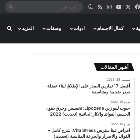
‫X
فيسبوك
‫YouTube
انستقرام
ملخص الموقع RSS
الوضع المظلم
بحث
عن
ة
كمال الاجسام
ادوات
وصفات
المزيد
بحث
أشهر المقالات
سبتمبر 25, 2023
أفضل 17 تمارين الصدر على الإطلاق لبناء عضلة
صدر ضخمة ومتناسقة
يونيو 16, 2022
حبوب ليبو زين Lipozene: تخسيس وحرق دهون
الجسم، الفوائد والآثار الجانبية (تحديث) 2022
يونيو 16, 2022
اقراص فيتا سترس Vita Stress: شرح كامل –
الفوائد والاضرار والجرعة المناسبة (تحديث)