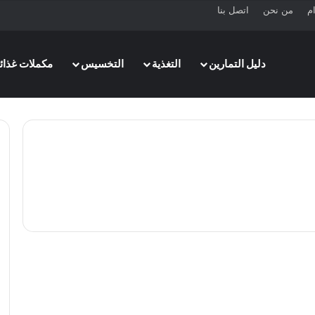
ام
من نحن
اتصل بنا
دليل التمارين
التغذية
التخسيس
مكملات غذائي
نصائح
العلاجات الطبيعية لترهل