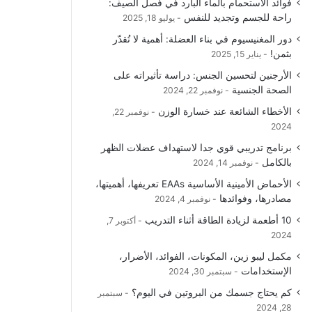
فوائد الاستحمام بالماء البارد في فصل الصيف:
و
T
ق
ا
راحة للجسم وتجديد للنفس
يوليو 18, 2025
دور المغنيسيوم في بناء العضلة: أهمية لا تُقدّر
ك
u
ر
ل
بثمن!
يناير 15, 2025
b
ا
م
الأرجنين لتحسين الجنس: دراسة تأثيراته على
الصحة الجنسية
نوفمبر 22, 2024
e
م
و
الأخطاء الشائعة عند خسارة الوزن
نوفمبر 22,
ق
2024
برنامج تدريبي قوي جدا لاستهداف عضلات الظهر
ع
بالكامل
نوفمبر 14, 2024
R
الأحماض الأمينية الأساسية EAAs تعريفها، أهميتها،
مصادرها، وفوائدها
نوفمبر 4, 2024
S
10 أطعمة لزيادة الطاقة أثناء التدريب
أكتوبر 7,
2024
S
مكمل ليبو زين، المكونات، الفوائد، الأضرار،
الإستخدامات
سبتمبر 30, 2024
كم يحتاج جسمك من البروتين في اليوم؟
سبتمبر
28, 2024