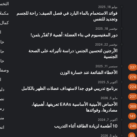
التخ
يوليو 18, 2025
فوائد الاستحمام بالماء البارد في فصل الصيف: راحة للجسم
مكملا
وتجديد للنفس
كمال 
نوفمبر 18, 2025
ا
دور المغنيسيوم في بناء العضلة: أهمية لا تُقدّر بثمن!
حاس
نوفمبر 22, 2024
الأرجنين لتحسين الجنس: دراسة تأثيراته على الصحة
حاس
الجنسية
حاس
سبتمبر 11, 2025
337
وصفا
الأخطاء الشائعة عند خسارة الوزن
276
ا
أكتوبر 5, 2025
224
برنامج تدريبي قوي جدا لاستهداف عضلات الظهر بالكامل
دلي
207
مايو 5, 2026
نصا
الأحماض الأمينية الأساسية EAAs تعريفها، أهميتها،
369
رم
مصادرها، وفوائدها
141
من
أكتوبر 7, 2024
10 أطعمة لزيادة الطاقة أثناء التدريب
246
اتص
45
مايو 5, 2026