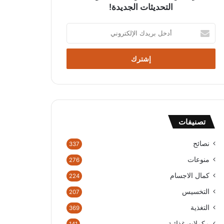
التحديثات الجديدة!
أ
د
خ
ل
ب
ر
ي
د
ك
تصنيفات
ا
ل
إ
نصائح
337
ل
منوعات
276
ك
ت
كمال الاجسام
224
ر
التخسيس
207
و
ن
التغذية
369
ي
مكملات غذائية