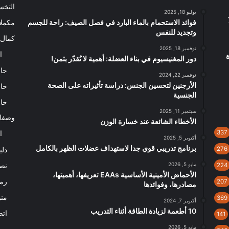
التخ
يوليو 18, 2025
730
فوائد الاستحمام بالماء البارد في فصل الصيف: راحة للجسم
مكملا
وتجديد للنفس
كمال 
نوفمبر 18, 2025
ا
دور المغنيسيوم في بناء العضلة: أهمية لا تُقدّر بثمن!
حاس
نوفمبر 22, 2024
الأرجنين لتحسين الجنس: دراسة تأثيراته على الصحة
حاس
الجنسية
حاس
سبتمبر 11, 2025
وصفا
الأخطاء الشائعة عند خسارة الوزن
337
ا
أكتوبر 5, 2025
برنامج تدريبي قوي جدا لاستهداف عضلات الظهر بالكامل
276
دلي
مايو 5, 2026
نصا
224
الأحماض الأمينية الأساسية EAAs تعريفها، أهميتها،
رم
207
مصادرها، وفوائدها
من
369
أكتوبر 7, 2024
10 أطعمة لزيادة الطاقة أثناء التدريب
اتص
141
مايو 5, 2026