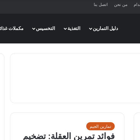
دام
من نحن
اتصل بنا
دليل التمارين
التغذية
التخسيس
مكملات غذائي
تمارين الجيم
فوائد تمرين العقلة: تضخيم