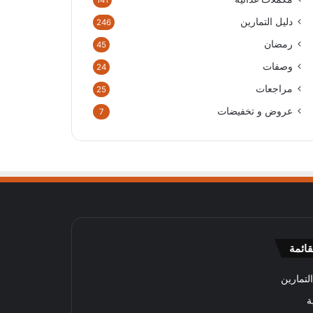
141
دليل التمارين
246
رمضان
45
وصفات
24
مراجعات
25
عروض و تخفيضات
7
قائمة
لتمارين
ة