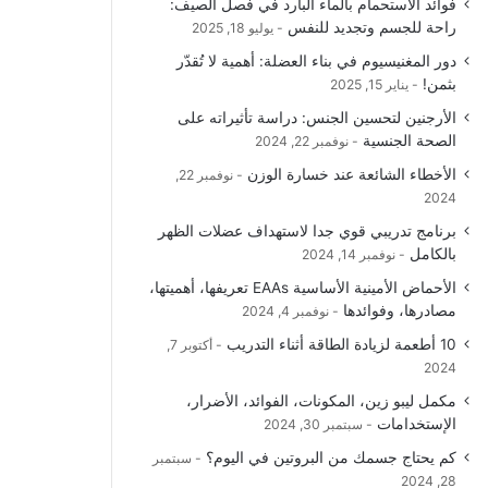
فوائد الاستحمام بالماء البارد في فصل الصيف:
و
T
ق
ا
راحة للجسم وتجديد للنفس
يوليو 18, 2025
دور المغنيسيوم في بناء العضلة: أهمية لا تُقدّر
ك
u
ر
ل
بثمن!
يناير 15, 2025
b
ا
م
الأرجنين لتحسين الجنس: دراسة تأثيراته على
الصحة الجنسية
نوفمبر 22, 2024
e
م
و
الأخطاء الشائعة عند خسارة الوزن
نوفمبر 22,
ق
2024
برنامج تدريبي قوي جدا لاستهداف عضلات الظهر
ع
بالكامل
نوفمبر 14, 2024
R
الأحماض الأمينية الأساسية EAAs تعريفها، أهميتها،
مصادرها، وفوائدها
نوفمبر 4, 2024
S
10 أطعمة لزيادة الطاقة أثناء التدريب
أكتوبر 7,
2024
S
مكمل ليبو زين، المكونات، الفوائد، الأضرار،
الإستخدامات
سبتمبر 30, 2024
كم يحتاج جسمك من البروتين في اليوم؟
سبتمبر
28, 2024