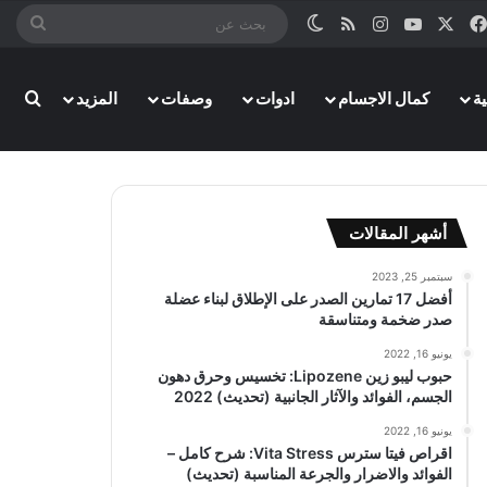
‫X
فيسبوك
‫YouTube
انستقرام
ملخص الموقع RSS
الوضع المظلم
بحث
عن
ة
كمال الاجسام
ادوات
وصفات
المزيد
بحث
أشهر المقالات
سبتمبر 25, 2023
أفضل 17 تمارين الصدر على الإطلاق لبناء عضلة
صدر ضخمة ومتناسقة
يونيو 16, 2022
حبوب ليبو زين Lipozene: تخسيس وحرق دهون
الجسم، الفوائد والآثار الجانبية (تحديث) 2022
يونيو 16, 2022
اقراص فيتا سترس Vita Stress: شرح كامل –
الفوائد والاضرار والجرعة المناسبة (تحديث)