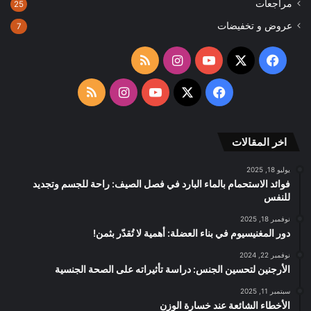
مراجعات
25
عروض و تخفيضات
7
‫X
فيسبوك
‫YouTube
انستقرام
ملخص
الموقع
‫X
فيسبوك
‫YouTube
انستقرام
ملخص
RSS
الموقع
اخر المقالات
RSS
يوليو 18, 2025
فوائد الاستحمام بالماء البارد في فصل الصيف: راحة للجسم وتجديد
للنفس
نوفمبر 18, 2025
دور المغنيسيوم في بناء العضلة: أهمية لا تُقدّر بثمن!
نوفمبر 22, 2024
الأرجنين لتحسين الجنس: دراسة تأثيراته على الصحة الجنسية
سبتمبر 11, 2025
الأخطاء الشائعة عند خسارة الوزن