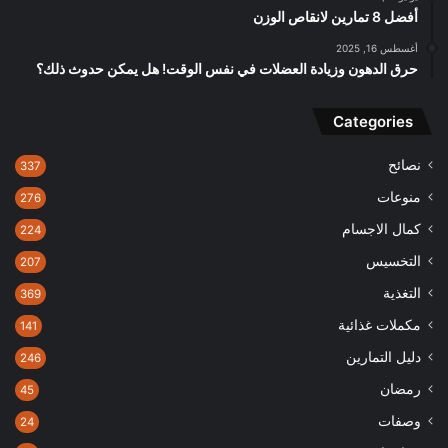
أفضل 8 تمارين لانقاص الوزن
أغسطس 16, 2025
حرق الدهون وزيادة العضلات في نفس الوقت! هل يمكن حدوث ذلك؟
Categories
نصائح
337
منوعات
276
كمال الاجسام
224
التخسيس
207
التغذية
369
مكملات غذائية
141
دليل التمارين
246
رمضان
45
وصفات
24