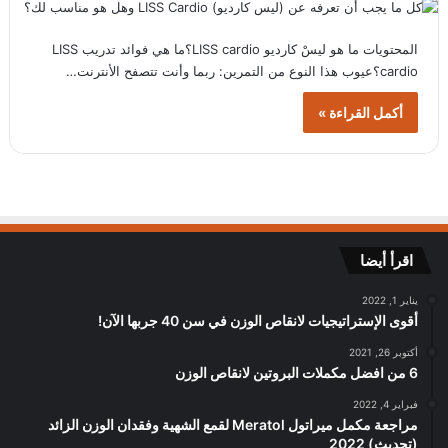
المحتويات ما هو ليسْ كارديو LISS cardio؟ما هي فوائد تدريب LISS
cardio؟عيوب هذا النوع من التمرين: ربما وأنت تتصفح الأنترنت…
أكمل القراءة »
اقرأ أيضا
يناير 1, 2022
أقوى الإستراتيجيات لانقاص الوزن في سن 40 جربها الآن!
أكتوبر 26, 2021
6 من افضل مكملات البروتين لانقاص الوزن
فبراير 4, 2022
مراجعة مكمل ميراتول Meratol لقمع الشهية وفقدان الوزن الزائد
(تحديث) 2022