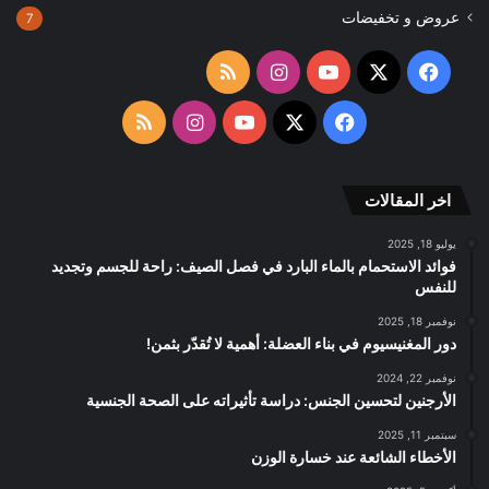
عروض و تخفيضات
7
‫X
فيسبوك
‫YouTube
انستقرام
ملخص
الموقع
‫X
فيسبوك
‫YouTube
انستقرام
ملخص
RSS
الموقع
اخر المقالات
RSS
يوليو 18, 2025
فوائد الاستحمام بالماء البارد في فصل الصيف: راحة للجسم وتجديد
للنفس
نوفمبر 18, 2025
دور المغنيسيوم في بناء العضلة: أهمية لا تُقدّر بثمن!
نوفمبر 22, 2024
الأرجنين لتحسين الجنس: دراسة تأثيراته على الصحة الجنسية
سبتمبر 11, 2025
الأخطاء الشائعة عند خسارة الوزن