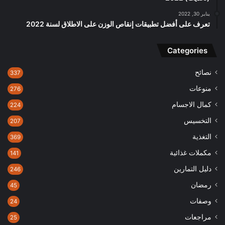
يناير 30, 2022
تعرف على أفضل تطبيقات إنقاص الوزن على الاطلاق لسنة 2022
Categories
نصائح
337
منوعات
276
كمال الاجسام
224
التخسيس
207
التغذية
369
مكملات غذائية
141
دليل التمارين
246
رمضان
45
وصفات
24
مراجعات
25