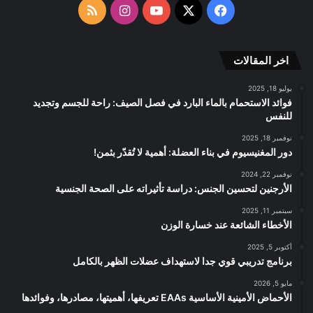
الموقع
‫X
فيسبوك
‫YouTube
انستقرام
ملخص
RSS
الموقع
اخر المقالات
RSS
يوليو 18, 2025
فوائد الاستحمام بالماء البارد في فصل الصيف: راحة للجسم وتجديد
للنفس
نوفمبر 18, 2025
دور المغنيسيوم في بناء العضلة: أهمية لا تُقدّر بثمن!
نوفمبر 22, 2024
الأرجنين لتحسين الجنس: دراسة تأثيراته على الصحة الجنسية
سبتمبر 11, 2025
الأخطاء الشائعة عند خسارة الوزن
أكتوبر 5, 2025
برنامج تدريبي قوي جدا لاستهداف عضلات الظهر بالكامل
مايو 5, 2026
الأحماض الأمينية الأساسية EAAs تعريفها، أهميتها، مصادرها، وفوائدها