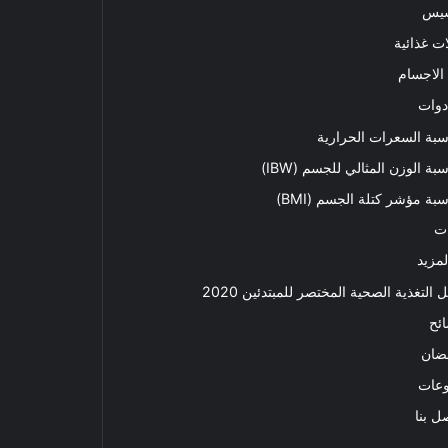
سيس
ت غذائية
الاجسام
دوات
بة السعرات الحرارية
بة الوزن المثالي للجسم (IBW)
بة مؤشر كتلة الجسم (BMI)
ت
لمزيد
ل التغذية الصحية المختصر للمبتدئين 2020​
ئح
ضان
وعات
ل بنا