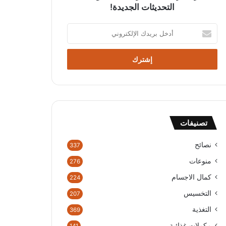
التحديثات الجديدة!
أ
د
خ
ل
ب
ر
ي
د
ك
تصنيفات
ا
ل
إ
نصائح
337
ل
منوعات
276
ك
ت
كمال الاجسام
224
ر
التخسيس
207
و
ن
التغذية
369
ي
مكملات غذائية