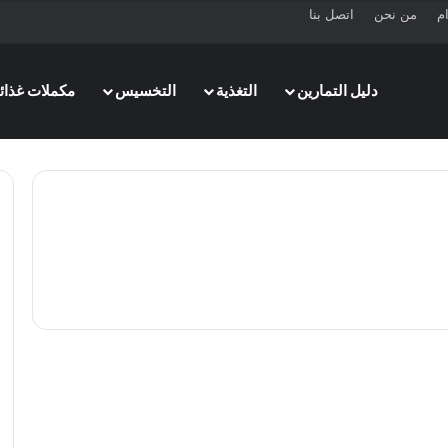
ام
من نحن
اتصل بنا
دليل التمارين
التغذية
التخسيس
مكملات غذائي