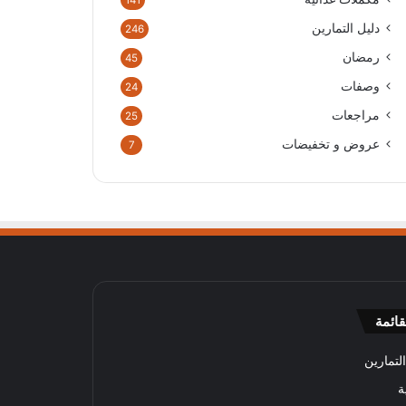
141
دليل التمارين
246
رمضان
45
وصفات
24
مراجعات
25
عروض و تخفيضات
7
قائمة
لتمارين
ة