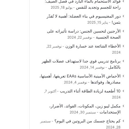
فوائد الاستحمام بالماء البارد في فصل الصيف:
و
T
ق
ا
راحة للجسم وتجديد للنفس
يوليو 18, 2025
دور المغنيسيوم في بناء العضلة: أهمية لا تُقدّر
ك
u
ر
ل
بثمن!
يناير 15, 2025
b
ا
م
الأرجنين لتحسين الجنس: دراسة تأثيراته على
الصحة الجنسية
نوفمبر 22, 2024
e
م
و
الأخطاء الشائعة عند خسارة الوزن
نوفمبر 22,
ق
2024
برنامج تدريبي قوي جدا لاستهداف عضلات الظهر
ع
بالكامل
نوفمبر 14, 2024
R
الأحماض الأمينية الأساسية EAAs تعريفها، أهميتها،
مصادرها، وفوائدها
نوفمبر 4, 2024
S
10 أطعمة لزيادة الطاقة أثناء التدريب
أكتوبر 7,
2024
S
مكمل ليبو زين، المكونات، الفوائد، الأضرار،
الإستخدامات
سبتمبر 30, 2024
كم يحتاج جسمك من البروتين في اليوم؟
سبتمبر
28, 2024