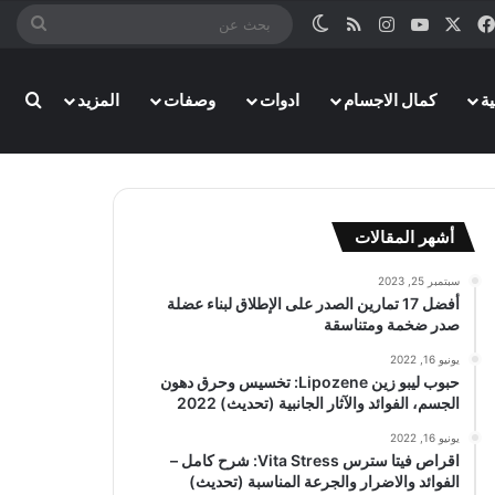
‫X
فيسبوك
‫YouTube
انستقرام
ملخص الموقع RSS
الوضع المظلم
بحث
عن
ة
كمال الاجسام
ادوات
وصفات
المزيد
بحث
أشهر المقالات
سبتمبر 25, 2023
أفضل 17 تمارين الصدر على الإطلاق لبناء عضلة
صدر ضخمة ومتناسقة
يونيو 16, 2022
حبوب ليبو زين Lipozene: تخسيس وحرق دهون
الجسم، الفوائد والآثار الجانبية (تحديث) 2022
يونيو 16, 2022
اقراص فيتا سترس Vita Stress: شرح كامل –
الفوائد والاضرار والجرعة المناسبة (تحديث)