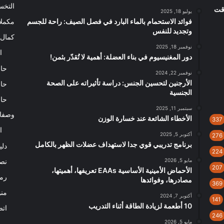
التخ
م في وقت
يوليو 18, 2025
فوائد الاستحمام بالماء البارد في فصل الصيف: راحة للجسم
مكملا
وتجديد للنفس
كمال 
نوفمبر 18, 2025
ا
دور المغنيسيوم في بناء العضلة: أهمية لا تُقدّر بثمن!
حاس
نوفمبر 22, 2024
الأرجنين لتحسين الجنس: دراسة تأثيراته على الصحة
حاس
الجنسية
حاس
سبتمبر 11, 2025
وصفا
الأخطاء الشائعة عند خسارة الوزن
337
ا
أكتوبر 5, 2025
276
برنامج تدريبي قوي جدا لاستهداف عضلات الظهر بالكامل
دلي
224
مايو 5, 2026
نصا
207
الأحماض الأمينية الأساسية EAAs تعريفها، أهميتها،
رم
مصادرها، وفوائدها
369
من
أكتوبر 7, 2024
141
10 أطعمة لزيادة الطاقة أثناء التدريب
اتص
246
مايو 5, 2026