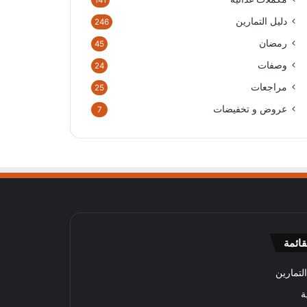
141
دليل التمارين
246
رمضان
45
وصفات
24
مراجعات
25
عروض و تخفيضات
7
قائمة
لتمارين
ة