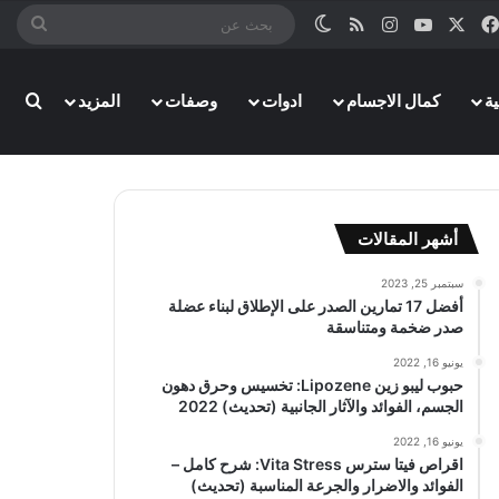
‫X
فيسبوك
‫YouTube
انستقرام
ملخص الموقع RSS
الوضع المظلم
بحث
عن
ة
كمال الاجسام
ادوات
وصفات
المزيد
بحث
أشهر المقالات
سبتمبر 25, 2023
أفضل 17 تمارين الصدر على الإطلاق لبناء عضلة
صدر ضخمة ومتناسقة
يونيو 16, 2022
حبوب ليبو زين Lipozene: تخسيس وحرق دهون
الجسم، الفوائد والآثار الجانبية (تحديث) 2022
يونيو 16, 2022
اقراص فيتا سترس Vita Stress: شرح كامل –
الفوائد والاضرار والجرعة المناسبة (تحديث)