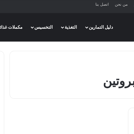
من نحن
اتصل بنا
دليل التمارين
التغذية
التخسيس
مكملات غذائي