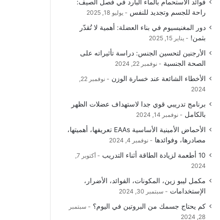
فوائد الاستحمام بالماء البارد في فصل الصيف:
و
T
ق
ا
راحة للجسم وتجديد للنفس
يوليو 18, 2025
دور المغنيسيوم في بناء العضلة: أهمية لا تُقدّر
ك
u
ر
ل
بثمن!
يناير 15, 2025
b
ا
م
الأرجنين لتحسين الجنس: دراسة تأثيراته على
الصحة الجنسية
نوفمبر 22, 2024
e
م
و
الأخطاء الشائعة عند خسارة الوزن
نوفمبر 22,
ق
2024
برنامج تدريبي قوي جدا لاستهداف عضلات الظهر
ع
بالكامل
نوفمبر 14, 2024
R
الأحماض الأمينية الأساسية EAAs تعريفها، أهميتها،
مصادرها، وفوائدها
نوفمبر 4, 2024
S
10 أطعمة لزيادة الطاقة أثناء التدريب
أكتوبر 7,
2024
S
مكمل ليبو زين، المكونات، الفوائد، الأضرار،
الإستخدامات
سبتمبر 30, 2024
كم يحتاج جسمك من البروتين في اليوم؟
سبتمبر
28, 2024