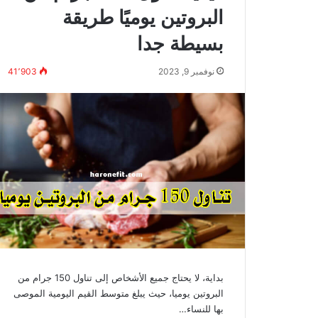
البروتين يوميًا طريقة
بسيطة جدا
نوفمبر 9, 2023
41٬903
بداية، لا يحتاج جميع الأشخاص إلى تناول 150 جرام من
البروتين يوميا، حيث يبلغ متوسط ​​القيم اليومية الموصى
بها للنساء…