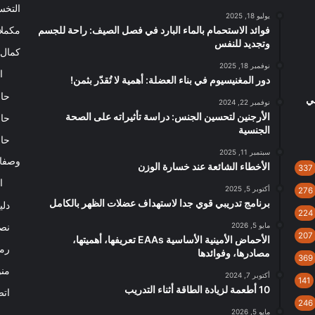
التخ
يوليو 18, 2025
فوائد الاستحمام بالماء البارد في فصل الصيف: راحة للجسم
مكملا
وتجديد للنفس
كمال 
نوفمبر 18, 2025
ا
دور المغنيسيوم في بناء العضلة: أهمية لا تُقدّر بثمن!
حاس
لي
نوفمبر 22, 2024
الأرجنين لتحسين الجنس: دراسة تأثيراته على الصحة
حاس
الجنسية
حاس
سبتمبر 11, 2025
وصفا
الأخطاء الشائعة عند خسارة الوزن
337
ا
أكتوبر 5, 2025
276
برنامج تدريبي قوي جدا لاستهداف عضلات الظهر بالكامل
دلي
224
مايو 5, 2026
نصا
207
الأحماض الأمينية الأساسية EAAs تعريفها، أهميتها،
رم
مصادرها، وفوائدها
369
من
أكتوبر 7, 2024
141
10 أطعمة لزيادة الطاقة أثناء التدريب
اتص
246
مايو 5, 2026