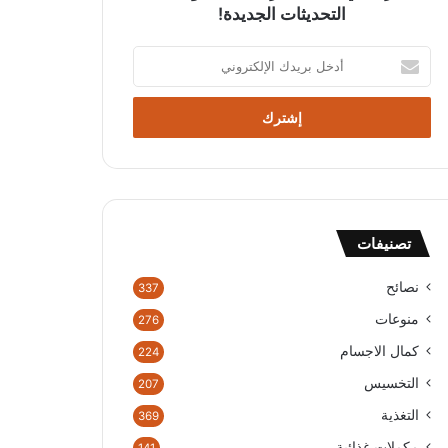
التحديثات الجديدة!
أ
د
خ
ل
ب
ر
ي
د
ك
تصنيفات
ا
ل
إ
نصائح
337
ل
منوعات
276
ك
ت
كمال الاجسام
224
ر
التخسيس
207
و
ن
التغذية
369
ي
مكملات غذائية