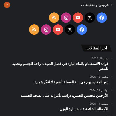
عروض و تخفيضات
7
‫X
فيسبوك
‫YouTube
انستقرام
ملخص
الموقع
‫X
فيسبوك
‫YouTube
انستقرام
ملخص
RSS
الموقع
اخر المقالات
RSS
يوليو 18, 2025
فوائد الاستحمام بالماء البارد في فصل الصيف: راحة للجسم وتجديد
للنفس
نوفمبر 18, 2025
دور المغنيسيوم في بناء العضلة: أهمية لا تُقدّر بثمن!
نوفمبر 22, 2024
الأرجنين لتحسين الجنس: دراسة تأثيراته على الصحة الجنسية
سبتمبر 11, 2025
الأخطاء الشائعة عند خسارة الوزن