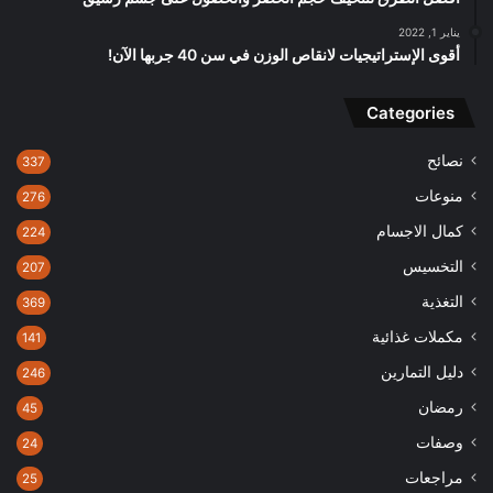
يناير 1, 2022
أقوى الإستراتيجيات لانقاص الوزن في سن 40 جربها الآن!
Categories
نصائح
337
منوعات
276
كمال الاجسام
224
التخسيس
207
التغذية
369
مكملات غذائية
141
دليل التمارين
246
رمضان
45
وصفات
24
مراجعات
25