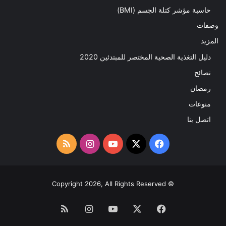
حاسبة مؤشر كتلة الجسم (BMI)
وصفات
المزيد
دليل التغذية الصحية المختصر للمبتدئين 2020​
نصائح
رمضان
منوعات
اتصل بنا
‫X
فيسبوك
‫YouTube
انستقرام
ملخص
الموقع
RSS
© Copyright 2026, All Rights Reserved
فيسبوك
‫X
‫YouTube
انستقرام
ملخص