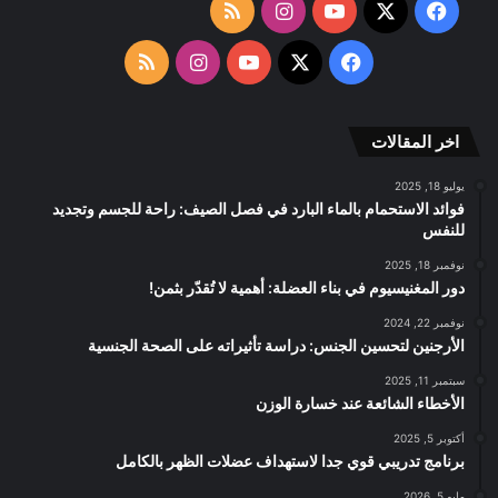
‫X
فيسبوك
‫YouTube
انستقرام
ملخص
الموقع
‫X
فيسبوك
‫YouTube
انستقرام
ملخص
RSS
الموقع
اخر المقالات
RSS
يوليو 18, 2025
فوائد الاستحمام بالماء البارد في فصل الصيف: راحة للجسم وتجديد
للنفس
نوفمبر 18, 2025
دور المغنيسيوم في بناء العضلة: أهمية لا تُقدّر بثمن!
نوفمبر 22, 2024
الأرجنين لتحسين الجنس: دراسة تأثيراته على الصحة الجنسية
سبتمبر 11, 2025
الأخطاء الشائعة عند خسارة الوزن
أكتوبر 5, 2025
برنامج تدريبي قوي جدا لاستهداف عضلات الظهر بالكامل
مايو 5, 2026