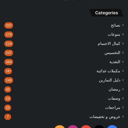
Categories
نصائح
337
منوعات
276
كمال الاجسام
224
التخسيس
207
التغذية
369
مكملات غذائية
141
دليل التمارين
246
رمضان
45
وصفات
24
مراجعات
25
عروض و تخفيضات
7