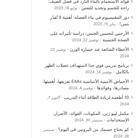
فوائد الاستحمام بالماء البارد في فصل الصيف:
و
T
ق
ا
راحة للجسم وتجديد للنفس
يوليو 18, 2025
دور المغنيسيوم في بناء العضلة: أهمية لا تُقدّر
ك
u
ر
ل
بثمن!
يناير 15, 2025
b
ا
م
الأرجنين لتحسين الجنس: دراسة تأثيراته على
الصحة الجنسية
نوفمبر 22, 2024
e
م
و
الأخطاء الشائعة عند خسارة الوزن
نوفمبر 22,
ق
2024
برنامج تدريبي قوي جدا لاستهداف عضلات الظهر
ع
بالكامل
نوفمبر 14, 2024
R
الأحماض الأمينية الأساسية EAAs تعريفها، أهميتها،
مصادرها، وفوائدها
نوفمبر 4, 2024
S
10 أطعمة لزيادة الطاقة أثناء التدريب
أكتوبر 7,
2024
S
مكمل ليبو زين، المكونات، الفوائد، الأضرار،
الإستخدامات
سبتمبر 30, 2024
كم يحتاج جسمك من البروتين في اليوم؟
سبتمبر
28, 2024