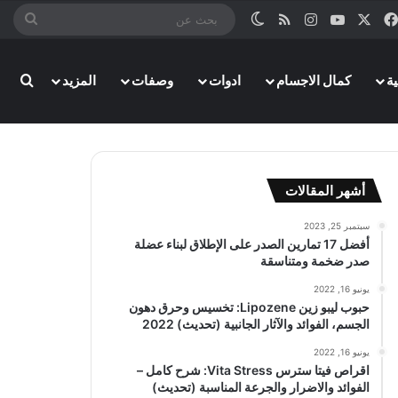
‫X
فيسبوك
‫YouTube
انستقرام
ملخص الموقع RSS
الوضع المظلم
بحث
عن
ة
كمال الاجسام
ادوات
وصفات
المزيد
بحث
أشهر المقالات
سبتمبر 25, 2023
أفضل 17 تمارين الصدر على الإطلاق لبناء عضلة
صدر ضخمة ومتناسقة
يونيو 16, 2022
حبوب ليبو زين Lipozene: تخسيس وحرق دهون
الجسم، الفوائد والآثار الجانبية (تحديث) 2022
يونيو 16, 2022
اقراص فيتا سترس Vita Stress: شرح كامل –
الفوائد والاضرار والجرعة المناسبة (تحديث)