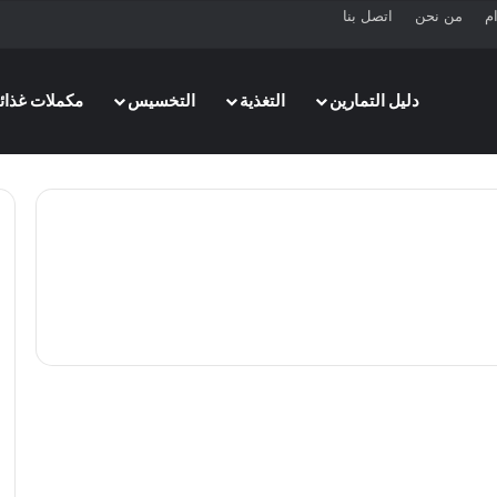
ام
من نحن
اتصل بنا
دليل التمارين
التغذية
التخسيس
مكملات غذائي