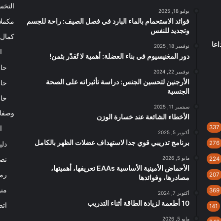
التخ
يوليو 18, 2025
فوائد الاستحمام بالماء البارد في فصل الصيف: راحة للجسم
مكملا
وتجديد للنفس
كمال 
اعا
نوفمبر 18, 2025
ا
دور المغنيسيوم في بناء العضلة: أهمية لا تُقدّر بثمن!
حاس
نوفمبر 22, 2024
الأرجنين لتحسين الجنس: دراسة تأثيراته على الصحة
حاس
الجنسية
حاس
سبتمبر 11, 2025
وصفا
الأخطاء الشائعة عند خسارة الوزن
337
ا
أكتوبر 5, 2025
برنامج تدريبي قوي جدا لاستهداف عضلات الظهر بالكامل
276
دلي
مايو 5, 2026
نصا
224
الأحماض الأمينية الأساسية EAAs تعريفها، أهميتها،
رم
207
مصادرها، وفوائدها
من
369
أكتوبر 7, 2024
10 أطعمة لزيادة الطاقة أثناء التدريب
اتص
141
مايو 5, 2026