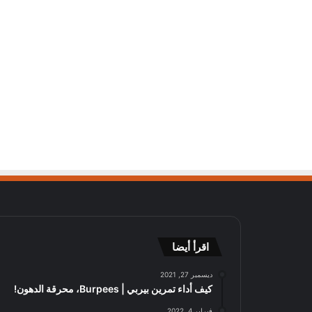
اقرأ أيضا
ديسمبر 27, 2021
كيف أداء تمرين بيربي | Burpees، محرقة الدهون!
فبراير 4, 2022