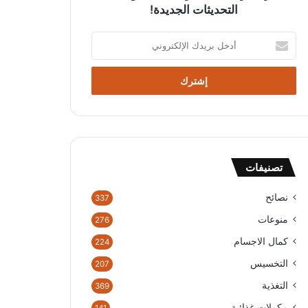
التحديثات الجديدة!
أ
د
خ
ل
ب
ر
ي
د
ك
تصنيفات
ا
ل
إ
نصائح
337
ل
منوعات
276
ك
ت
كمال الاجسام
224
ر
التخسيس
207
و
ن
التغذية
369
ي
مكملات غذائية