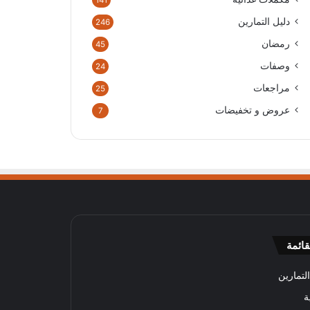
141
دليل التمارين
246
رمضان
45
وصفات
24
مراجعات
25
عروض و تخفيضات
7
قائمة
لتمارين
ة