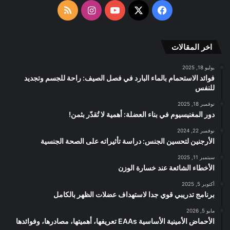
الموقع
‫X
فيسبوك
‫YouTube
انستقرام
ملخص
RSS
الموقع
اخر المقالات
RSS
يوليو 18, 2025
فوائد الاستحمام بالماء البارد في فصل الصيف: راحة للجسم وتجديد
للنفس
نوفمبر 18, 2025
دور المغنيسيوم في بناء العضلة: أهمية لا تُقدّر بثمن!
نوفمبر 22, 2024
الأرجنين لتحسين الجنس: دراسة تأثيراته على الصحة الجنسية
سبتمبر 11, 2025
الأخطاء الشائعة عند خسارة الوزن
أكتوبر 5, 2025
برنامج تدريبي قوي جدا لاستهداف عضلات الظهر بالكامل
مايو 5, 2026
الأحماض الأمينية الأساسية EAAs تعريفها، أهميتها، مصادرها، وفوائدها