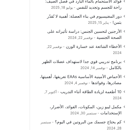
فوائد الاستحمام بالماء البارد في فصل الصيف:
و
T
ق
ا
راحة للجسم وتجديد للنفس
يوليو 18, 2025
دور المغنيسيوم في بناء العضلة: أهمية لا تُقدّر
ك
u
ر
ل
بثمن!
يناير 15, 2025
b
ا
م
الأرجنين لتحسين الجنس: دراسة تأثيراته على
الصحة الجنسية
نوفمبر 22, 2024
e
م
و
الأخطاء الشائعة عند خسارة الوزن
نوفمبر 22,
ق
2024
برنامج تدريبي قوي جدا لاستهداف عضلات الظهر
ع
بالكامل
نوفمبر 14, 2024
R
الأحماض الأمينية الأساسية EAAs تعريفها، أهميتها،
مصادرها، وفوائدها
نوفمبر 4, 2024
S
10 أطعمة لزيادة الطاقة أثناء التدريب
أكتوبر 7,
2024
S
مكمل ليبو زين، المكونات، الفوائد، الأضرار،
الإستخدامات
سبتمبر 30, 2024
كم يحتاج جسمك من البروتين في اليوم؟
سبتمبر
28, 2024