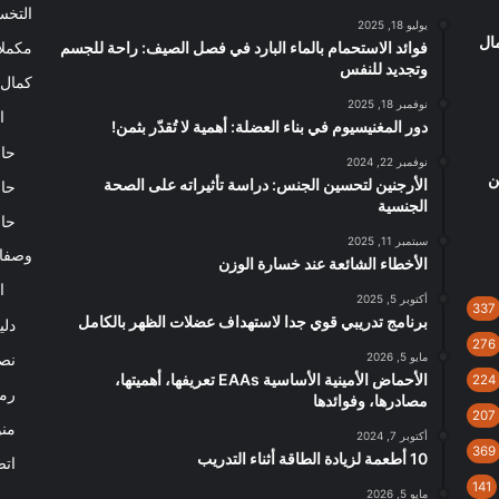
التخ
يوليو 18, 2025
ال
فوائد الاستحمام بالماء البارد في فصل الصيف: راحة للجسم
مكملا
وتجديد للنفس
كمال 
نوفمبر 18, 2025
ا
دور المغنيسيوم في بناء العضلة: أهمية لا تُقدّر بثمن!
حاس
نوفمبر 22, 2024
ن
الأرجنين لتحسين الجنس: دراسة تأثيراته على الصحة
حاس
الجنسية
حاس
سبتمبر 11, 2025
وصفا
الأخطاء الشائعة عند خسارة الوزن
ا
أكتوبر 5, 2025
337
برنامج تدريبي قوي جدا لاستهداف عضلات الظهر بالكامل
دلي
276
مايو 5, 2026
نصا
الأحماض الأمينية الأساسية EAAs تعريفها، أهميتها،
224
رم
مصادرها، وفوائدها
207
من
أكتوبر 7, 2024
369
10 أطعمة لزيادة الطاقة أثناء التدريب
اتص
141
مايو 5, 2026