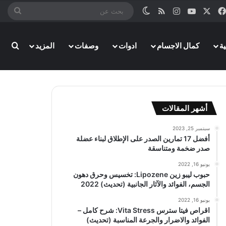
‫X
فيسبوك
‫YouTube
انستقرام
ملخص الموقع RSS
الوضع المظلم
بحث
عن
ة
كمال الاجسام
ادوات
وصفات
المزيد
بحث
أشهر المقالات
سبتمبر 25, 2023
أفضل 17 تمارين الصدر على الإطلاق لبناء عضلة
صدر ضخمة ومتناسقة
يونيو 16, 2022
حبوب ليبو زين Lipozene: تخسيس وحرق دهون
الجسم، الفوائد والآثار الجانبية (تحديث) 2022
يونيو 16, 2022
اقراص فيتا سترس Vita Stress: شرح كامل –
الفوائد والاضرار والجرعة المناسبة (تحديث)