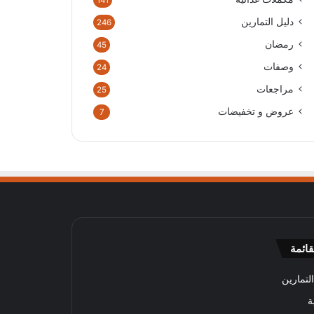
141
دليل التمارين
246
رمضان
45
وصفات
24
مراجعات
25
عروض و تخفيضات
7
قائمة
لتمارين
ة