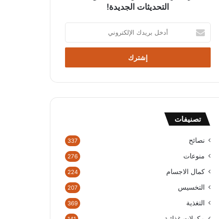
التحديثات الجديدة!
أ
د
خ
ل
ب
ر
ي
د
ك
تصنيفات
ا
ل
إ
نصائح
337
ل
منوعات
276
ك
ت
كمال الاجسام
224
ر
التخسيس
207
و
ن
التغذية
369
ي
مكملات غذائية