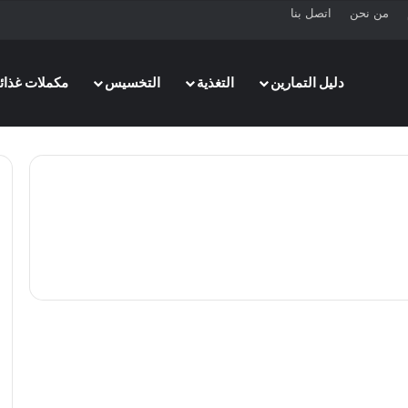
من نحن
اتصل بنا
دليل التمارين
التغذية
التخسيس
مكملات غذائي