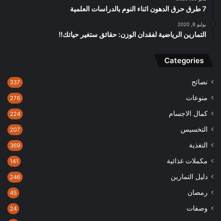
7 طرق حرق الدهون اثناء النوم بالدراسات العلمية
يوليو 8, 2020
التمارين الرياضية لفقدان الوزن: حقائق ستغير حياتك!!
Categories
نصائح
337
منوعات
276
كمال الاجسام
224
التخسيس
207
التغذية
369
مكملات غذائية
141
دليل التمارين
246
رمضان
45
وصفات
24