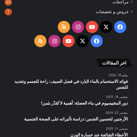
مراجعات
25
عروض و تخفيضات
7
‫X
فيسبوك
‫YouTube
انستقرام
ملخص
الموقع
‫X
فيسبوك
‫YouTube
انستقرام
ملخص
RSS
الموقع
اخر المقالات
RSS
يوليو 18, 2025
فوائد الاستحمام بالماء البارد في فصل الصيف: راحة للجسم وتجديد
للنفس
نوفمبر 18, 2025
دور المغنيسيوم في بناء العضلة: أهمية لا تُقدّر بثمن!
نوفمبر 22, 2024
الأرجنين لتحسين الجنس: دراسة تأثيراته على الصحة الجنسية
سبتمبر 11, 2025
الأخطاء الشائعة عند خسارة الوزن