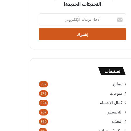
التحديثات الجديدة!
أ
د
خ
ل
ب
ر
ي
د
ك
تصنيفات
ا
ل
إ
نصائح
337
ل
منوعات
276
ك
ت
كمال الاجسام
224
ر
التخسيس
207
و
ن
التغذية
369
ي
مكملات غذائية