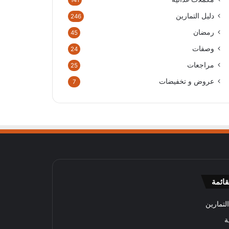
141
دليل التمارين
246
رمضان
45
وصفات
24
مراجعات
25
عروض و تخفيضات
7
قائمة
لتمارين
ة