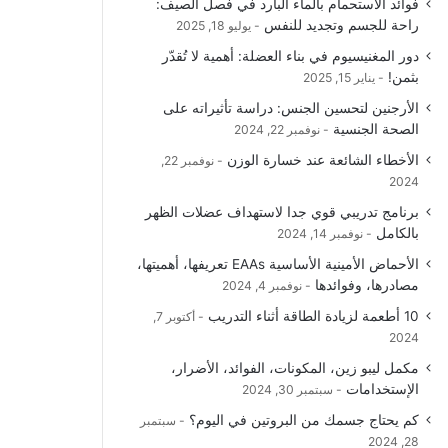
فوائد الاستحمام بالماء البارد في فصل الصيف:
و
T
ق
ا
راحة للجسم وتجديد للنفس
يوليو 18, 2025
دور المغنيسيوم في بناء العضلة: أهمية لا تُقدّر
ك
u
ر
ل
بثمن!
يناير 15, 2025
b
ا
م
الأرجنين لتحسين الجنس: دراسة تأثيراته على
الصحة الجنسية
نوفمبر 22, 2024
e
م
و
الأخطاء الشائعة عند خسارة الوزن
نوفمبر 22,
ق
2024
برنامج تدريبي قوي جدا لاستهداف عضلات الظهر
ع
بالكامل
نوفمبر 14, 2024
R
الأحماض الأمينية الأساسية EAAs تعريفها، أهميتها،
مصادرها، وفوائدها
نوفمبر 4, 2024
S
10 أطعمة لزيادة الطاقة أثناء التدريب
أكتوبر 7,
2024
S
مكمل ليبو زين، المكونات، الفوائد، الأضرار،
الإستخدامات
سبتمبر 30, 2024
كم يحتاج جسمك من البروتين في اليوم؟
سبتمبر
28, 2024