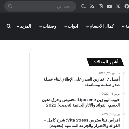
‫X
فيسبوك
‫YouTube
انستقرام
ملخص الموقع RSS
الوضع المظلم
بحث
عن
ة
كمال الاجسام
ادوات
وصفات
المزيد
بحث
أشهر المقالات
سبتمبر 25, 2023
أفضل 17 تمارين الصدر على الإطلاق لبناء عضلة
صدر ضخمة ومتناسقة
يونيو 16, 2022
حبوب ليبو زين Lipozene: تخسيس وحرق دهون
الجسم، الفوائد والآثار الجانبية (تحديث) 2022
يونيو 16, 2022
اقراص فيتا سترس Vita Stress: شرح كامل –
الفوائد والاضرار والجرعة المناسبة (تحديث)