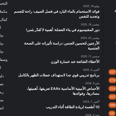
التخ
يوليو 18, 2025
م
فوائد الاستحمام بالماء البارد في فصل الصيف: راحة للجسم
مكملا
وتجديد للنفس
كمال 
نوفمبر 18, 2025
ا
دور المغنيسيوم في بناء العضلة: أهمية لا تُقدّر بثمن!
حاس
نوفمبر 22, 2024
ات الحرارية Calorie Deficit،
الأرجنين لتحسين الجنس: دراسة تأثيراته على الصحة
حاس
الجنسية
حاس
سبتمبر 11, 2025
وصفا
الأخطاء الشائعة عند خسارة الوزن
ا
أكتوبر 5, 2025
337
برنامج تدريبي قوي جدا لاستهداف عضلات الظهر بالكامل
دلي
276
مايو 5, 2026
نصا
الأحماض الأمينية الأساسية EAAs تعريفها، أهميتها،
224
رم
مصادرها، وفوائدها
207
من
أكتوبر 7, 2024
369
10 أطعمة لزيادة الطاقة أثناء التدريب
اتص
141
مايو 5, 2026