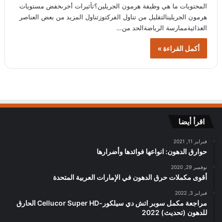
المحتويات ما هي وظيفة هرمون الجريلين؟تأثيرات أخرىخفض مستويات
هرمون الجريلينالتقليل من تناول الفركتوزتناول المزيد من بعض العناصر
الغذائيةممارسة الرياضةالحد من…
أكمل القراءة »
اقرأ أيضا
فبراير 11, 2021
حوارق الدهون: انواعها فوائدها وأضرارها
نوفمبر 29, 2020
أقوى مكملات حرق الدهون في الإمارات العربية المتحدة
فبراير 3, 2022
مراجعة مكمل سوبر اتش دي سيلكور-Cellucor Super HD الحارق
للدهون (تحديث) 2022