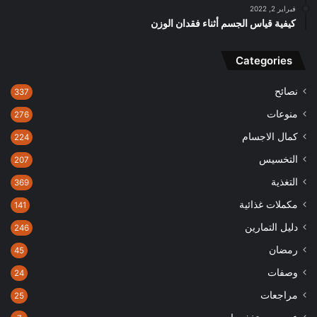
فبراير 2, 2022
كيفية قياس الجسم أثناء فقدان الوزن
Categories
نصائح
337
منوعات
276
كمال الاجسام
224
التخسيس
207
التغذية
369
مكملات غذائية
141
دليل التمارين
246
رمضان
45
وصفات
24
مراجعات
25