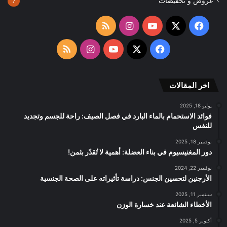
عروض و تخفيضات
7
‫X
فيسبوك
‫YouTube
انستقرام
ملخص
الموقع
‫X
فيسبوك
‫YouTube
انستقرام
ملخص
RSS
الموقع
اخر المقالات
RSS
يوليو 18, 2025
فوائد الاستحمام بالماء البارد في فصل الصيف: راحة للجسم وتجديد
للنفس
نوفمبر 18, 2025
دور المغنيسيوم في بناء العضلة: أهمية لا تُقدّر بثمن!
نوفمبر 22, 2024
الأرجنين لتحسين الجنس: دراسة تأثيراته على الصحة الجنسية
سبتمبر 11, 2025
الأخطاء الشائعة عند خسارة الوزن
أكتوبر 5, 2025