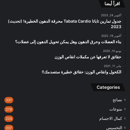
اقرأ أيضا
أكتوبر 24, 2023
جدول تمارين تاباتا Tabata Cardio محرقة الدهون الخطيرة! (تحديث)
2023
أكتوبر 19, 2022
بناء العضلات وحرق الدهون وهل يمكن تحويل الدهون إلى عضلات؟
يونيو 10, 2020
حقائق لا تعرفها عن مكملات انقاص الوزن
يناير 11, 2021
الكحول وانقاص الوزن: حقائق خطيرة ستصدمك!!
Categories
نصائح
337
منوعات
276
كمال الاجسام
224
التخسيس
207