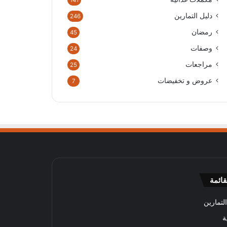
141
دليل التمارين
246
رمضان
45
وصفات
24
مراجعات
25
عروض و تخفيضات
7
قائمة
لتمارين
ة