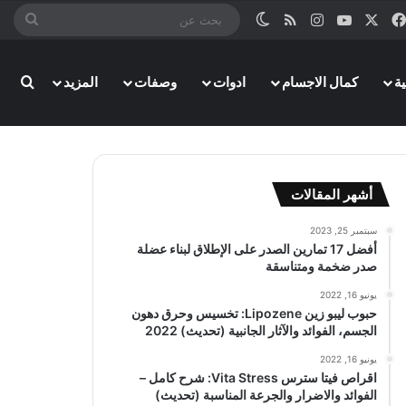
‫X
فيسبوك
‫YouTube
انستقرام
ملخص الموقع RSS
الوضع المظلم
بحث
عن
ة
كمال الاجسام
ادوات
وصفات
المزيد
بحث
أشهر المقالات
سبتمبر 25, 2023
أفضل 17 تمارين الصدر على الإطلاق لبناء عضلة
صدر ضخمة ومتناسقة
يونيو 16, 2022
حبوب ليبو زين Lipozene: تخسيس وحرق دهون
الجسم، الفوائد والآثار الجانبية (تحديث) 2022
يونيو 16, 2022
اقراص فيتا سترس Vita Stress: شرح كامل –
الفوائد والاضرار والجرعة المناسبة (تحديث)