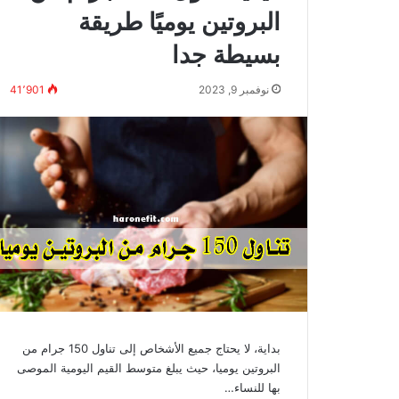
البروتين يوميًا طريقة
بسيطة جدا
نوفمبر 9, 2023
41٬901
بداية، لا يحتاج جميع الأشخاص إلى تناول 150 جرام من
البروتين يوميا، حيث يبلغ متوسط ​​القيم اليومية الموصى
بها للنساء…