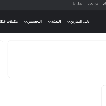
ام
من نحن
اتصل بنا
دليل التمارين
التغذية
التخسيس
مكملات غذائي