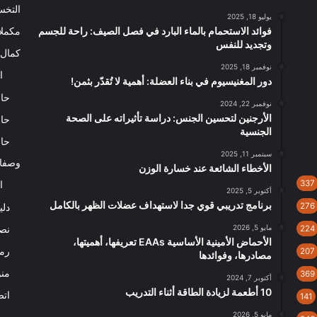
التخ
يوليو 18, 2025
فوائد الاستحمام بالماء البارد في فصل الصيف: راحة للجسم
مكملا
وتجديد للنفس
كمال 
نوفمبر 18, 2025
ا
دور المغنيسيوم في بناء العضلة: أهمية لا تُقدّر بثمن!
حاس
نوفمبر 22, 2024
الأرجنين لتحسين الجنس: دراسة تأثيراته على الصحة
حاس
الجنسية
حاس
سبتمبر 11, 2025
وصفا
الأخطاء الشائعة عند خسارة الوزن
337
ا
أكتوبر 5, 2025
برنامج تدريبي قوي جدا لاستهداف عضلات الظهر بالكامل
276
دلي
مايو 5, 2026
نصا
224
الأحماض الأمينية الأساسية EAAs تعريفها، أهميتها،
رم
207
مصادرها، وفوائدها
من
369
أكتوبر 7, 2024
10 أطعمة لزيادة الطاقة أثناء التدريب
اتص
141
مايو 5, 2026