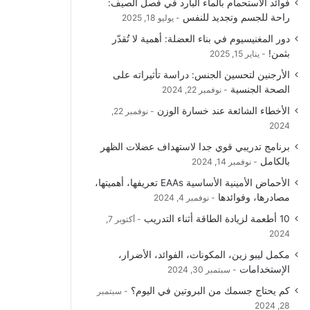
فوائد الاستحمام بالماء البارد في فصل الصيف:
و
T
ق
ا
راحة للجسم وتجديد للنفس
يوليو 18, 2025
دور المغنيسيوم في بناء العضلة: أهمية لا تُقدّر
ك
u
ر
ل
بثمن!
يناير 15, 2025
b
ا
م
الأرجنين لتحسين الجنس: دراسة تأثيراته على
الصحة الجنسية
نوفمبر 22, 2024
e
م
و
الأخطاء الشائعة عند خسارة الوزن
نوفمبر 22,
ق
2024
برنامج تدريبي قوي جدا لاستهداف عضلات الظهر
ع
بالكامل
نوفمبر 14, 2024
R
الأحماض الأمينية الأساسية EAAs تعريفها، أهميتها،
مصادرها، وفوائدها
نوفمبر 4, 2024
S
10 أطعمة لزيادة الطاقة أثناء التدريب
أكتوبر 7,
2024
S
مكمل ليبو زين، المكونات، الفوائد، الأضرار،
الإستخدامات
سبتمبر 30, 2024
كم يحتاج جسمك من البروتين في اليوم؟
سبتمبر
28, 2024