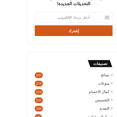
التحديثات الجديدة!
أ
د
خ
ل
ب
ر
ي
د
ك
تصنيفات
ا
ل
إ
نصائح
337
ل
منوعات
276
ك
ت
كمال الاجسام
224
ر
التخسيس
207
و
ن
التغذية
369
ي
مكملات غذائية