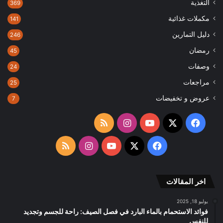
التغذية
369
مكملات غذائية
141
دليل التمارين
246
رمضان
45
وصفات
24
مراجعات
25
عروض و تخفيضات
7
‫X
فيسبوك
‫YouTube
انستقرام
ملخص
الموقع
‫X
فيسبوك
‫YouTube
انستقرام
ملخص
RSS
الموقع
اخر المقالات
RSS
يوليو 18, 2025
فوائد الاستحمام بالماء البارد في فصل الصيف: راحة للجسم وتجديد
للنفس