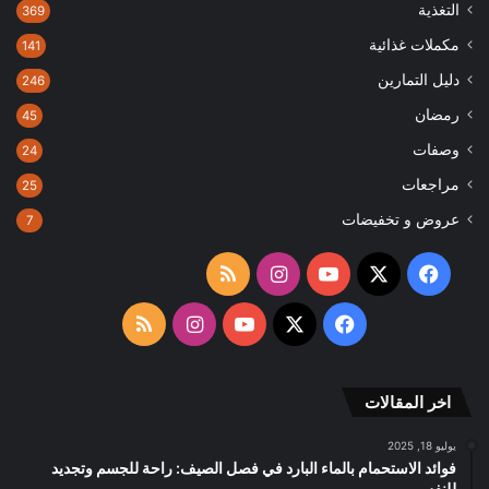
التغذية
369
مكملات غذائية
141
دليل التمارين
246
رمضان
45
وصفات
24
مراجعات
25
عروض و تخفيضات
7
‫X
فيسبوك
‫YouTube
انستقرام
ملخص
الموقع
‫X
فيسبوك
‫YouTube
انستقرام
ملخص
RSS
الموقع
اخر المقالات
RSS
يوليو 18, 2025
فوائد الاستحمام بالماء البارد في فصل الصيف: راحة للجسم وتجديد
للنفس