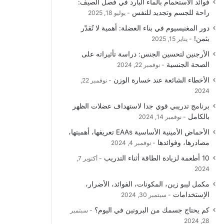
فوائد الاستحمام بالماء البارد في فصل الصيف:
و
T
ق
ا
راحة للجسم وتجديد للنفس
يوليو 18, 2025
دور المغنيسيوم في بناء العضلة: أهمية لا تُقدّر
ك
u
ر
ل
بثمن!
يناير 15, 2025
b
ا
م
الأرجنين لتحسين الجنس: دراسة تأثيراته على
الصحة الجنسية
نوفمبر 22, 2024
e
م
و
الأخطاء الشائعة عند خسارة الوزن
نوفمبر 22,
ق
2024
برنامج تدريبي قوي جدا لاستهداف عضلات الظهر
ع
بالكامل
نوفمبر 14, 2024
R
الأحماض الأمينية الأساسية EAAs تعريفها، أهميتها،
مصادرها، وفوائدها
نوفمبر 4, 2024
S
10 أطعمة لزيادة الطاقة أثناء التدريب
أكتوبر 7,
2024
S
مكمل ليبو زين، المكونات، الفوائد، الأضرار،
الإستخدامات
سبتمبر 30, 2024
كم يحتاج جسمك من البروتين في اليوم؟
سبتمبر
28, 2024