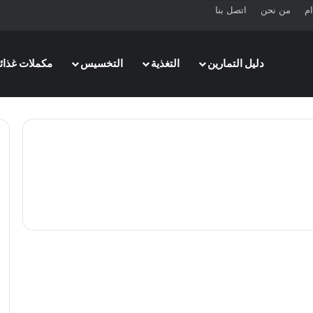
ام
من نحن
اتصل بنا
دليل التمارين
التغذية
التخسيس
مكملات غذائي