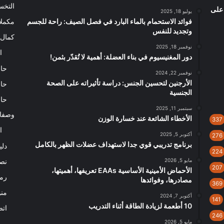
التخ
 على
يوليو 18, 2025
فوائد الاستحمام بالماء البارد في فصل الصيف: راحة للجسم
مكملا
وتجديد للنفس
كمال 
نوفمبر 18, 2025
ا
دور المغنيسيوم في بناء العضلة: أهمية لا تُقدّر بثمن!
حاس
نوفمبر 22, 2024
الأرجنين لتحسين الجنس: دراسة تأثيراته على الصحة
حاس
الجنسية
حاس
سبتمبر 11, 2025
وصفا
الأخطاء الشائعة عند خسارة الوزن
337
ا
أكتوبر 5, 2025
276
برنامج تدريبي قوي جدا لاستهداف عضلات الظهر بالكامل
دلي
224
مايو 5, 2026
نصا
207
الأحماض الأمينية الأساسية EAAs تعريفها، أهميتها،
رم
مصادرها، وفوائدها
369
من
أكتوبر 7, 2024
141
10 أطعمة لزيادة الطاقة أثناء التدريب
اتص
246
مايو 5, 2026