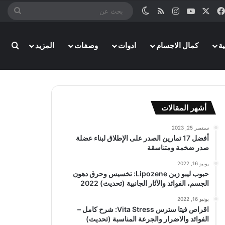
‫X
فيسبوك
‫YouTube
انستقرام
ملخص الموقع RSS
الوضع المظلم
بحث
عن
ة
كمال الاجسام
ادوات
وصفات
المزيد
بحث
أشهر المقالات
سبتمبر 25, 2023
أفضل 17 تمارين الصدر على الإطلاق لبناء عضلة
صدر ضخمة ومتناسقة
يونيو 16, 2022
حبوب ليبو زين Lipozene: تخسيس وحرق دهون
الجسم، الفوائد والآثار الجانبية (تحديث) 2022
يونيو 16, 2022
اقراص فيتا سترس Vita Stress: شرح كامل –
الفوائد والاضرار والجرعة المناسبة (تحديث)