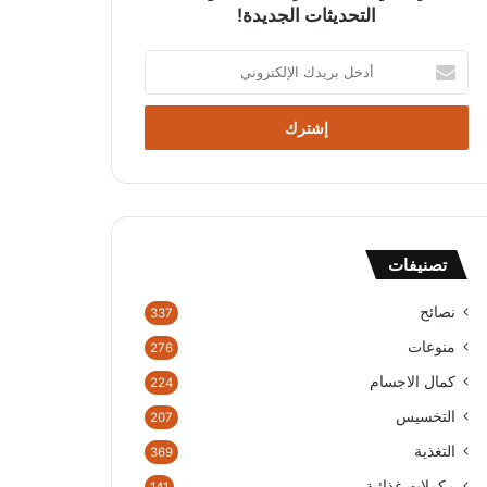
التحديثات الجديدة!
أ
د
خ
ل
ب
ر
ي
د
ك
تصنيفات
ا
ل
إ
نصائح
337
ل
منوعات
276
ك
ت
كمال الاجسام
224
ر
التخسيس
207
و
ن
التغذية
369
ي
مكملات غذائية