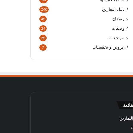
141
دليل التمارين
246
رمضان
45
وصفات
24
مراجعات
25
عروض و تخفيضات
7
قائمة
لتمارين
ة