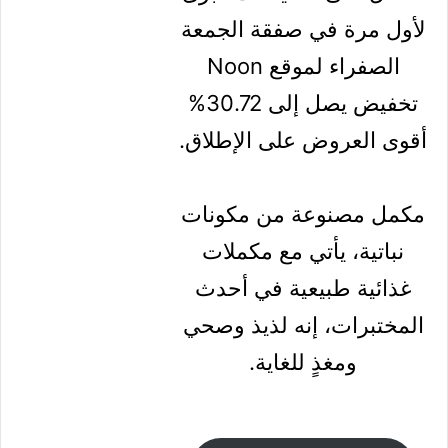
Power And BCCA
Pre-Workout
Protien Combo
Offer
استفد من ثمن 415.00
درهم إماراتي بدلا من
599.00
من موقع Noon
احصل على تخفيضات كبرى
لأول مرة في صفقة الجمعة
الصفراء لموقع Noon
تخفيض يصل إلى 30.72%