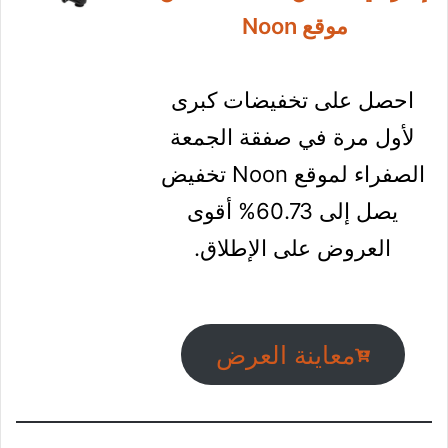
معاينة العرض
Spin Bike
استفد من ثمن 699.00
درهم
إماراتي بدلا من 1780.00
من
موقع Noon
احصل على تخفيضات كبرى