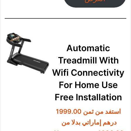
بشكل فعال،
يحتوي سطح
المقبض على
نسيج مضاد
للانزلاق لتعزيز
الاحتكاك.
معاينة
العرض