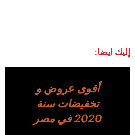
إليك ايضا:
أقوى
عروض
و
تخفيضات سنة
2020 في مصر