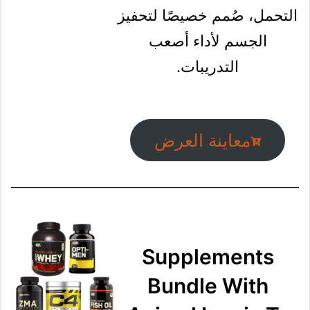
يكلف عادة 69.00 درهم
إماراتي، خصم كبير جدا يصل
إلى 73.05% ويعتبر حاليا من
أقوى عروض و تخفيضات هذا
الشهر.
مزيج شديد التركيز من
المكونات، يمنحك الطاقة
الجسدية النقية والقدرة على
التحمل، صُمم خصيصًا لتحفيز
الجسم لأداء أصعب
التدريبات.